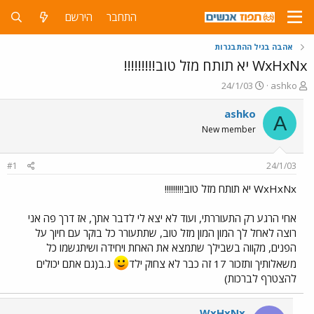
התחבר
הירשם
אהבה בגיל ההתבגרות
WxHxNx יא תותח מזל טוב!!!!!!!!!
פ
פ
24/1/03
ashko
ו
ו
ת
ר
ashko
A
ח
ס
New member
ה
ם
נ
ב
ו
ת
#1
24/1/03
ש
א
א
ר
WxHxNx יא תותח מזל טוב!!!!!!!!!
י
ך
אחי הרגע רק התעוררתי, ועוד לא יצא לי לדבר אתך, אז דרך פה אני
רוצה לאחל לך המון המון מזל טוב, שתתעורר כל בוקר עם חיוך על
הפנים, מקווה בשבילך שתמצא את האחת ויחידה ושיתגשמו כל
משאלותיך ותזכור 17 זה כבר לא צחוק ילד
נ.ב(גם אתם יכולים
להצטרף לברכות)
WxHxNx