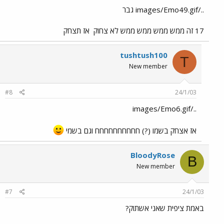
../images/Emo49.gif גבר
17 זה ממש ממש ממש ממש לא צחוק
אז תצחק
tushtush100
T
New member
#8
24/1/03
../images/Emo6.gif
אז אצחק בשמו (?) חחחחחחחחחח וגם בשמי
BloodyRose
B
New member
#7
24/1/03
באמת ציפית שאני אשתוק?