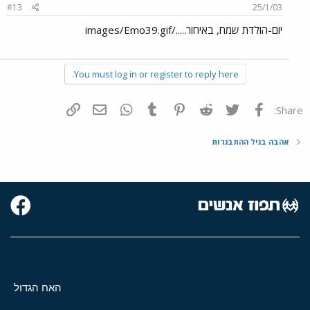
#13
25/1/03
יום-הולדת שמח, באיחור...../images/Emo39.gif
You must log in or register to reply here.
פייסבוק
Twitter
Reddit
Pinterest
Tumblr
WhatsApp
דואר אלקטרוני
הוסף קישור
Share:
אהבה בגיל ההתבגרות
האח הגדול