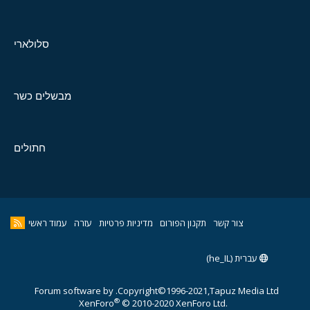
סלולארי
מבשלים כשר
חתולים
צור קשר
תקנון הפורום
מדיניות פרטיות
עזרה
עמוד ראשי
עברית (he_IL)
Forum software by
Copyright©1996-2021,Tapuz Media Ltd.
®
XenForo
© 2010-2020 XenForo Ltd.