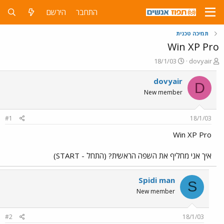
התחבר
הירשם
תמיכה טכנית
Win XP Pro
פ
פ
18/1/03
dovyair
ו
ו
ת
ר
dovyair
D
ח
ס
New member
ה
ם
נ
ב
ו
ת
#1
18/1/03
ש
א
א
ר
Win XP Pro
י
ך
איך אני מחליף את השפה הראשית? (התחל - START)
Spidi man
S
New member
#2
18/1/03