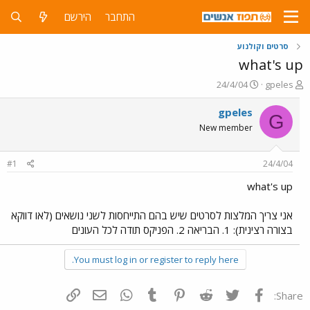
התחבר
הירשם
סרטים וקולנוע
what's up
פ
פ
24/4/04
gpeles
ו
ו
ת
ר
gpeles
G
ח
ס
New member
ה
ם
נ
ב
ו
ת
#1
24/4/04
ש
א
א
ר
what's up
י
ך
אני צריך המלצות לסרטים שיש בהם התייחסות לשני נושאים (לאו דווקא
בצורה רצינית): 1. הבריאה 2. הפניקס תודה לכל העונים
You must log in or register to reply here.
פייסבוק
Twitter
Reddit
Pinterest
Tumblr
WhatsApp
דואר אלקטרוני
הוסף קישור
Share: