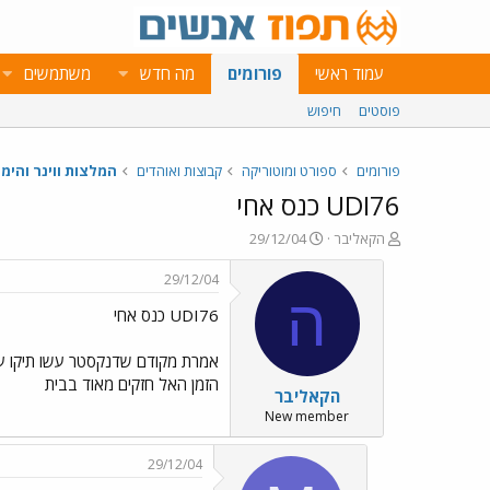
עמוד ראשי
פורומים
מה חדש
משתמשים
פוסטים
חיפוש
פורומים
ספורט ומוטוריקה
קבוצות ואוהדים
המלצות ווינר והימו
UDI76 כנס אחי
פ
פ
הקאליבר
29/12/04
ו
ו
ת
ר
29/12/04
ח
ס
ה
UDI76 כנס אחי
ה
ם
נ
ב
ו
ת
ש
א
הזמן האל חזקים מאוד בבית
הקאליבר
א
ר
י
New member
ך
29/12/04