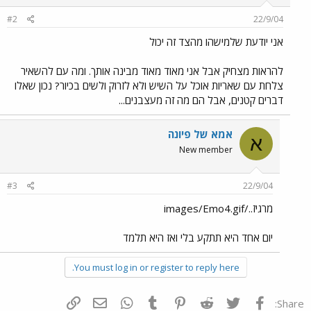
#2
22/9/04
אני יודעת שלמישהו מהצד זה יכול
להראות מצחיק אבל אני מאוד מאוד מבינה אותך. ומה עם להשאיר
צלחת עם שאריות אוכל על השיש ולא לזרוק ולשים בכיור? נכון שאלו
דברים קטנים, אבל הם מה זה מעצבנים...
אמא של פיונה
א
New member
#3
22/9/04
מרגיז../images/Emo4.gif
יום אחד היא תתקע בלי ואז היא תלמד
You must log in or register to reply here.
פייסבוק
Twitter
Reddit
Pinterest
Tumblr
WhatsApp
דואר אלקטרוני
הוסף קישור
Share: