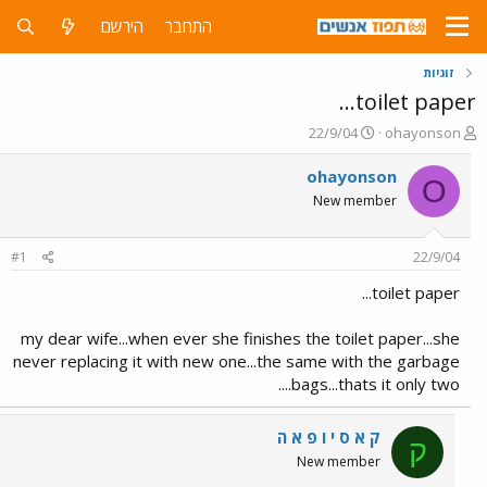
התחבר
הירשם
זוגיות
toilet paper...
פ
פ
22/9/04
ohayonson
ו
ו
ת
ר
ohayonson
O
ח
ס
New member
ה
ם
נ
ב
ו
ת
#1
22/9/04
ש
א
א
ר
toilet paper...
י
ך
my dear wife...when ever she finishes the toilet paper...she
never replacing it with new one...the same with the garbage
bags...thats it only two....
ק א ס י ו פ א ה
ק
New member