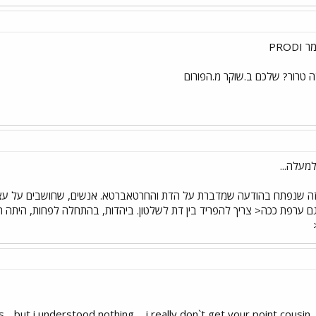
PRO
 טרור? שלכם ב.שוקר מ.הפורום
מעלה...
... זה שנפתח בהודעה שמדברת על הדת והחרטאברטא. אנשים, שחושבים על עצ
גם ערפת ככה< צריך להפריד בין דת לשלטון. ביהדות, בהתחלה לפחות, היתה ה
.. but i understood nothing ... i really don`t get your point cousin .