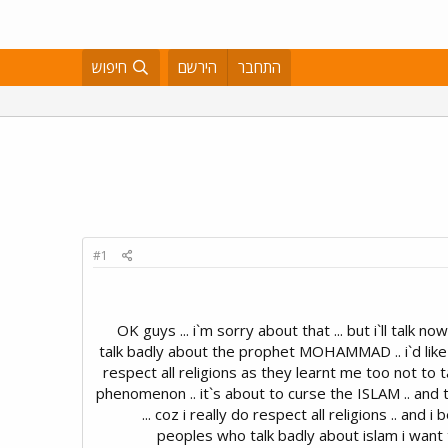
התחבר
הירשם
חיפוש
#1
OK guys ... i`m sorry about that ... but i`ll talk n
talk badly about the prophet MOHAMMAD .. i`d like t
respect all religions as they learnt me too not to
phenomenon .. it`s about to curse the ISLAM .. and 
... coz i really do respect all religions .. and
peoples who talk badly about islam i want t