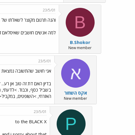
23/5/01
B
והנה תרגום מקוצר לשאלתו של מר DI
למה אנשים חושבים שאיסלאם זה
B.Shokor
New member
23/5/01
א
אני חושב שהתשובה נמצאת ל
בדיון האם דת זה טוב אן רע
בשביל כסף, וכבוד. >לדעתי, 
אקס השחור
האזרחי, >השופטים, במקביל<
New member
23/5/01
P
to the BLACK X
. and i sorry about that