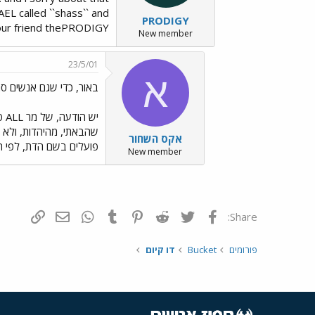
AEL called ``shass`` and
PRODIGY
your friend thePRODIGY
New member
23/5/01
א
באור, כדי שגם אנשים סגור
יש
שהבאתי, מהיהדות, ולא מ
אקס השחור
פועלים בשם הדת, לפי ה
New member
פייסבוק
Twitter
Reddit
Pinterest
Tumblr
WhatsApp
דואר אלקטרונ
הוסף קי
Share:
פורומים
Bucket
דו קיום