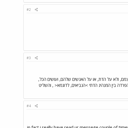
#2
#3
מם, ולא על הדת, או על האנשים שלהם, ועושים הכל,
פרדה בין המנהיג הדתי >הנביאים, לדוגמא< , והשליט
#4
in fact i really have read ur messege couple of times 