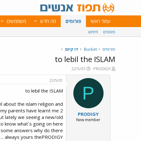
עמוד ראשי
פורומים
מה חדש
משתמשים
פוסטים
חיפוש
פורומים
Bucket
דו קיום
to lebil the ISLAM
פ
פ
22/5/01
PRODIGY
ו
ו
ת
ר
22/5/01
ח
ס
P
to lebil the ISLAM
ה
ם
נ
ב
ו
ת
bel about the islam religion and
ש
א
nd my parents have learnt me 2
PRODIGY
א
ר
but lately we seeing a new/old
י
New member
 to know what`s going on here
ך
i want some answers why do there
an ... always yours thePRODIGY