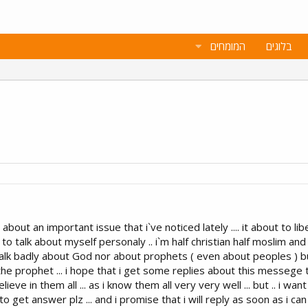
בלוגים
המומחים
ow about an important issue that i`ve noticed lately .... it about to li
o talk about myself personaly .. i`m half christian half moslim a
 talk badly about God nor about prophets ( even about peoples ) 
the prophet ... i hope that i get some replies about this messege
 i believe in them all ... as i know them all very very well ... but .. 
o get answer plz ... and i promise that i will reply as soon as i c