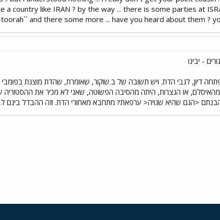
e a country like IRAN ? by the way ... there is some parties at ISR
-toorah`` and there some more ... have you heard about them ? 
ים - יבינו
 הודעה, של מר ALL פתחה דיון, לגבי הדת. ויש תשובה של ב.שוקור, שאומרת, שהדת מוצגת 
האיסלם, או הנצרות, היתה מהסיבה הפשוטה, שאני לא מכיר את ההסטוריה של ה
בנתם <הגם שהיא שגויה< ערפאת? מתחבא מאחורי הדת. וזה ההבדל בינם לב
י
שור