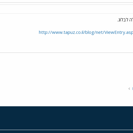
http://www.tapuz.co.il/blog/net/ViewEntry.a
י
שור