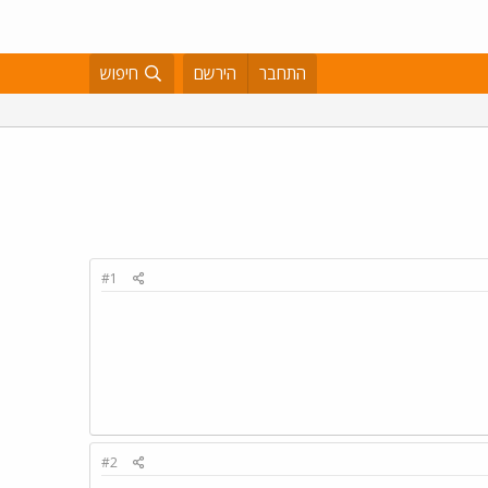
התחבר
הירשם
חיפוש
#1
#2