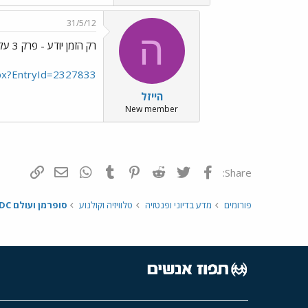
31/5/12
ה
רק הזמן יודע - פרק 3 עלה לבלוג.
spx?EntryId=2327833
הייזל
New member
פייסבוק
Twitter
Reddit
Pinterest
Tumblr
WhatsApp
דואר אלקטרונ
הוסף קי
Share:
פורומים
מדע בדיוני ופנטזיה
טלוויזיה וקולנוע
סופרמן ועולם DC