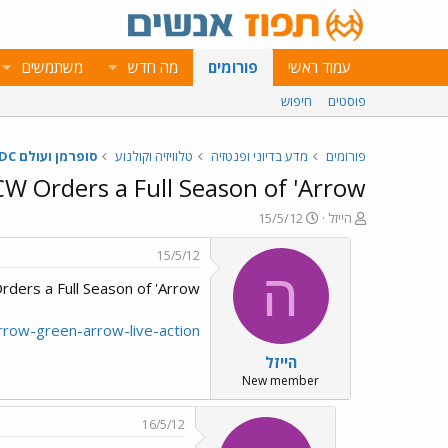
עמוד ראשי
פורומים
מה חדש
משתמשים
פוסטים
חיפוש
פורומים
מדע בדיוני ופנטזיה
טלוויזיה וקולנוע
סופרמן ועולם DC
W Orders a Full Season of 'Arrow'
פ
פ
הייזל
15/5/12
ו
ו
ת
ר
15/5/12
ח
ס
ה
ders a Full Season of 'Arrow'
ה
ם
נ
ב
ו
ת
row-green-arrow-live-action/
ש
א
הייזל
א
ר
י
New member
ך
16/5/12