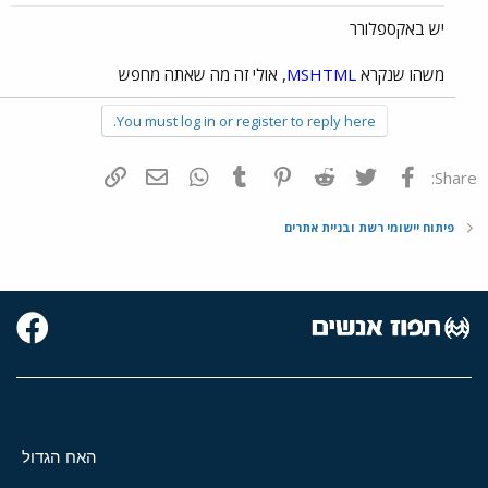
יש באקספלורר
משהו שנקרא
MSHTML
, אולי זה מה שאתה מחפש
You must log in or register to reply here.
פייסבוק
Twitter
Reddit
Pinterest
Tumblr
WhatsApp
דואר אלקטרוני
הוסף קישור
Share:
פיתוח יישומי רשת ובניית אתרים
האח הגדול