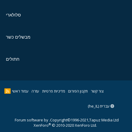
סלולארי
מבשלים כשר
חתולים
צור קשר
תקנון הפורום
מדיניות פרטיות
עזרה
עמוד ראשי
עברית (he_IL)
Forum software by
Copyright©1996-2021,Tapuz Media Ltd.
®
XenForo
© 2010-2020 XenForo Ltd.