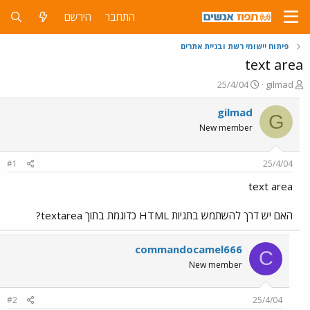
התחבר
הירשם
פיתוח יישומי רשת ובניית אתרים
text area
פ
פ
25/4/04
gilmad
ו
ו
ת
ר
gilmad
G
ח
ס
New member
ה
ם
נ
ב
ו
ת
#1
25/4/04
ש
א
א
ר
text area
י
ך
האם יש דרך להשתמש בתגיות HTML כדוגמת בתוך textarea?
commandocamel666
C
New member
#2
25/4/04