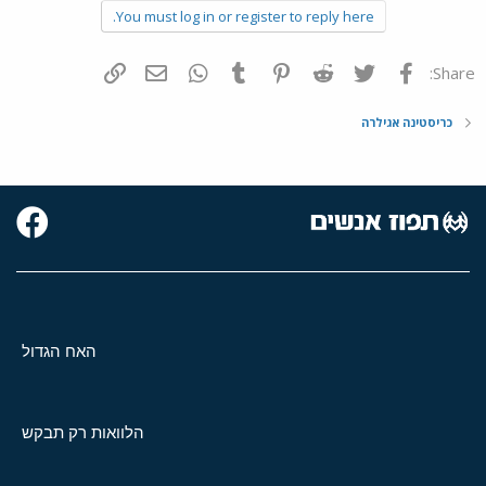
You must log in or register to reply here.
פייסבוק
Twitter
Reddit
Pinterest
Tumblr
WhatsApp
דואר אלקטרוני
הוסף קישור
Share:
כריסטינה אגילרה
האח הגדול
הלוואות רק תבקש