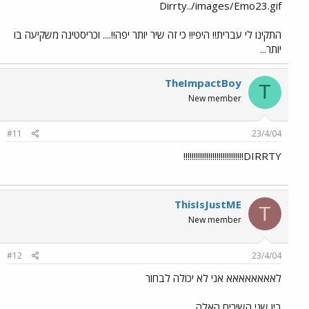
Dirrty../images/Emo23.gif
התקינו לי עברית!! היפי!! כי זה שיר יותר יפה!!.... וכריסטינה משקיעה בו
יותר...
TheImpactBoy
T
New member
#11
23/4/04
DIRRTY!!!!!!!!!!!!!!!!!!!!!!!!!!!!!
ThisIsJustME
T
New member
#12
23/4/04
לאאאאאאאא אני לא יכולה לבחור
בין שני השירים האלה