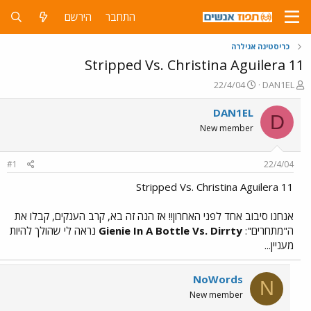
התחבר
הירשם
כריסטינה אגילרה
Stripped Vs. Christina Aguilera 11
פ
פ
22/4/04
DAN1EL
ו
ו
ת
ר
DAN1EL
D
ח
ס
New member
ה
ם
נ
ב
ו
ת
#1
22/4/04
ש
א
א
ר
Stripped Vs. Christina Aguilera 11
י
ך
אנחנו סיבוב אחד לפני האחרון!! אז הנה זה בא, קרב הענקים, קבלו את
ה"מתחרים":
Gienie In A Bottle Vs. Dirrty
נראה לי שהולך להיות
מעניין...
NoWords
N
New member