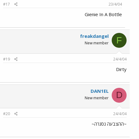
#17
23/4/04
Gienie In A Bottle
freakdangel
F
New member
#19
24/4/04
Dirty
DAN1EL
D
New member
#20
24/4/04
~ההצבעה נסגרה~