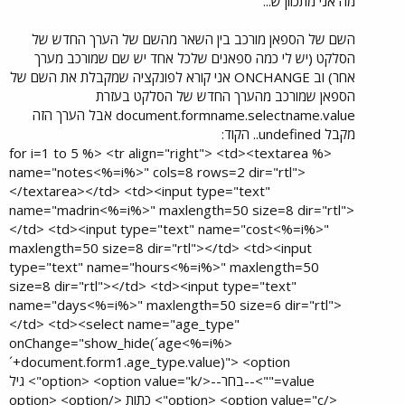
מה אני מתכוון ש...
השם של הספאן מורכב בין השאר מהשם של הערך החדש של
הסלקט (יש לי כמה ספאנים שלכל אחד יש שם שמורכב מערך
אחר) וב ONCHANGE אני קורא לפונקציה שמקבלת את השם של
הספאן שמורכב מהערך החדש של הסלקט בעזרת
document.formname.selectname.value אבל הערך הזה
מקבל undefined.. הקוד:
<% for i=1 to 5 %> <tr align="right"> <td><textarea
name="notes<%=i%>" cols=8 rows=2 dir="rtl">
</textarea></td> <td><input type="text"
name="madrin<%=i%>" maxlength=50 size=8 dir="rtl">
</td> <td><input type="text" name="cost<%=i%>"
maxlength=50 size=8 dir="rtl"></td> <td><input
type="text" name="hours<%=i%>" maxlength=50
size=8 dir="rtl"></td> <td><input type="text"
name="days<%=i%>" maxlength=50 size=6 dir="rtl">
</td> <td><select name="age_type"
onChange="show_hide(´age<%=i%>
´+document.form1.age_type.value)"> <option
value="">--בחר--</option> <option value="k"> גיל
</option> <option value="c"> כתות </option> <option