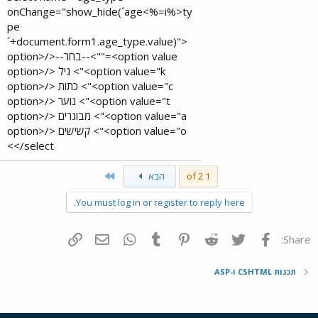
onChange="show_hide(´age<%=i%>ty
pe
´+document.form1.age_type.value)">
<option value="">--בחר--</option>
<option value="k"> גיל </option>
<option value="c"> כתות </option>
<option value="t"> נוער </option>
<option value="a"> מבוגרים </option>
<option value="o"> קשישים </option>
</select>​
Last
1 of 2
הבא
You must log in or register to reply here.
פייסבוק
Twitter
Reddit
Pinterest
Tumblr
WhatsApp
דואר אלקטרוני
הוסף קישור
Share:
תכנות CSHTML ו-ASP