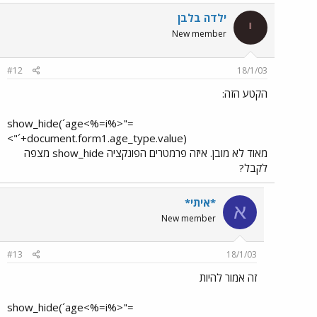
ילדה בלבן
י
New member
#12
18/1/03
הקטע הזה:
="show_hide(´age<%=i%>
´+document.form1.age_type.value)">​
מאוד לא מובן. איזה פרמטרים הפונקציה show_hide מצפה
לקבל?
*איתי*
א
New member
#13
18/1/03
זה אמור להיות
="show_hide(´age<%=i%>