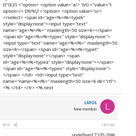
value="t"> נוער </option> <option value="a"> מבוגרים
</option> <option value="o"> קשישים </option>
</select> <span id="age<%=i%>typek"
style="display:none"><input type="text"
name="age<%=i%>" maxlength=50 size=8></span>
<span id="age<%=i%>typec" style="display:none">
<input type="text" name="age<%=i%>" maxlength=50
size=8></span> <span id="age<%=i%>typet"
style="display:none"></span> <span
id="age<%=i%>typea" style="display:none"></span>
<span id="age<%=i%>typeo" style="display:none">
</span> </td> <td><input type="text"
name="name<%=i%>" maxlength=50 size=8 dir="rtl">
</td> </tr> <% next %>​
LMOL
L
New member
#10
18/1/03
ואתה מקבל undefined