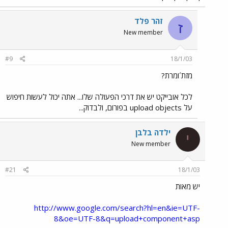
זהר פלד
ז
New member
#9
18/1/03
מזת´ומרת?
לכל אובייקט יש את דרכי הפעולה שלו... אתה יכול לעשות חיפוש
על upload objects בפורום, ולבדוק...
ילדה בלבן
י
New member
#21
18/1/03
יש מאות
http://www.google.com/search?hl=en&ie=UTF-
8&oe=UTF-8&q=upload+component+asp