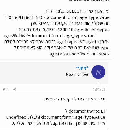
על הערך של ה-SELECT, כלומר על ה-
document.form1.age_type.value? כי זה נראה דוקא בסדר
מה שיכול להוות בעיה זה שקראת ל-SPAN שלך
age<%=i%>typea ובזימון של הפונקציה אתה מעביר
´age<%=i%>´+document.form1.age_type.value​
שנותן age1a ולא age1typea כלומר, אתה לא מתייחס למילה
type שנמצאת בשם של ה-SPAN ולכן הוא לא מתייחס ל-
SPAN ונותן undefined על age1a
*איתי*
א
New member
#11
18/1/03
תיקנתי את זה אבל הקטע זה שעשיתי
גם document.write ל
document.form1.age_type.value וקיבלתי undefined
אז זה סימן שהערך הזה לא מקבל את הערך של הסלקט..