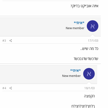
איזה אובייקט בדיוק?
*איתי*
א
New member
#3
17/1/03
כל מה שיש...
שדכשדשדגככשד
*איתי*
א
New member
#4
18/1/03
הקפצה
ךלחךלחךלחךלח