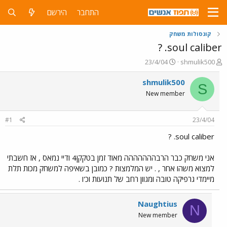
התחבר
הירשם
קונסולות משחק
soul caliber. ?
פ
פ
23/4/04
shmulik500
ו
ו
ת
ר
shmulik500
S
ח
ס
New member
ה
ם
נ
ב
ו
ת
#1
23/4/04
ש
א
א
ר
soul caliber. ?
י
ך
אני משחק כבר הרבההההההה מאוד זמן בטקקן4 ודיי נמאס , אז חשבתי
למצוא משהו אחר , . יש המלמצות ? כמובן בשאיפה למשחק מכות תלת
מיימדי גרפיקה טובה ומגוון רחב של תנועות וכ'ו .
Naughtius
N
New member