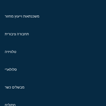
משכנתאות וייעוץ מחזור
תחבורה ציבורית
טלוויזיה
סלולארי
מבשלים כשר
חתולים