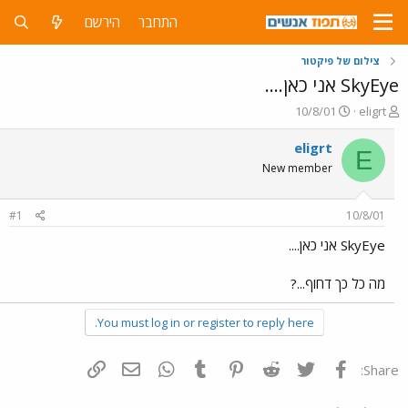
התחבר
הירשם
צילום של פיקטור
SkyEye אני כאן....
פ
פ
10/8/01
eligrt
ו
ו
ת
ר
eligrt
E
ח
ס
New member
ה
ם
נ
ב
ו
ת
#1
10/8/01
ש
א
א
ר
SkyEye אני כאן....
י
ך
מה כל כך דחוף...?
You must log in or register to reply here.
פייסבוק
Twitter
Reddit
Pinterest
Tumblr
WhatsApp
דואר אלקטרוני
הוסף קישור
Share: