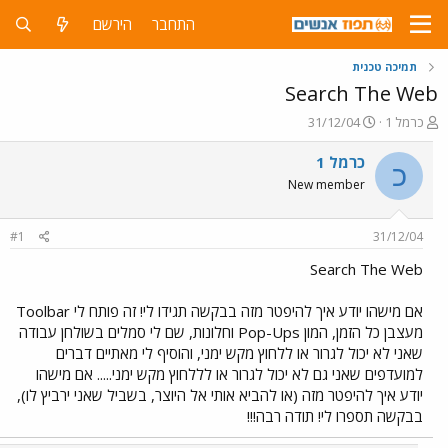
התחבר
הירשם
תמיכה טכנית
Search The Web
פ
פ
כרמל 1
31/12/04
ו
ו
ת
ר
כרמל 1
כ
ח
ס
New member
ה
ם
נ
ב
ו
ת
#1
31/12/04
ש
א
א
ר
Search The Web
י
ך
אם מישהו יודע איך להיפטר מזה בבקשה תגידו לי! זה פותח לי Toolbar
מעצבן כל הזמן, המון Pop-Ups וחלונות, שם לי סמלים בשולחן עבודה
שאני לא יכול לגרור או ללחוץ מקש ימני, והוסיף לי מאתיים דברים
למועדפים שאני גם לא יכול לגרור או לללחוץ מקש ימני..... אם מישהו
יודע איך להיפטר מזה (או להביא אותי אל היוצר, בשביל שאני ירביץ לו),
בבקשה תספרו לי! תודה רבה!!!