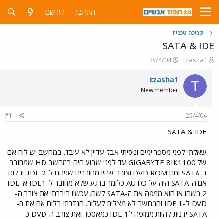
התחבר
הירשם
תמיכה טכנית
SATA & IDE
פ
פ
25/4/04
tzasha1
ו
ו
ת
ר
tzasha1
T
ח
ס
New member
ה
ם
נ
ב
ו
ת
#1
25/4/04
ש
א
א
ר
SATA & IDE
י
ך
שאלתי לפני מספר ימים וניסיתי אבל עדיין לא עובד. במחשב יש לוח אם
של GIGABYTE 8IK1100 עד לפני שבוע היה במחשב HD שמחובר
ב-SATA וכונן DVD ROM וצורב שהיו מחוברים שניהם ל-IDE 2. ובלוח
אם ה-SATA היה על AUTO כלומר ברגע שלא מחובר ל-IDE1 או IDE
2 משהו אז הוא ממפה את ה-SATA לשם. עכשיו חיברתי את צורב ה-
DVD ל-IDE 1 והמחשב לא מצליח לעלות. הגדרתי בלוח אם את ה-
SATA ידנית להיות ממופה לIDE 1 כמאסטר ואת צורב ה-DVD כ-