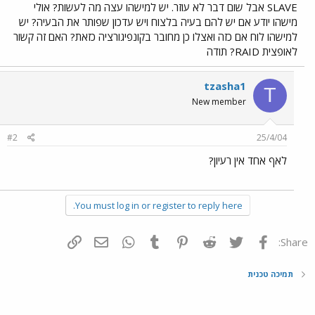
SLAVE אבל שום דבר לא עוזר. יש למישהו עצה מה לעשות? אולי
מישהו יודע אם יש להם בעיה בלצוח ויש עדכון שפותר את הבעיה? יש
למישהו לוח אם כזה ואצלו כן מחובר בקונפיגורציה כזאת? האם זה קשור
לאופצית RAID? תודה
tzasha1
T
New member
#2
25/4/04
לאף אחד אין רעיון?
You must log in or register to reply here.
פייסבוק
Twitter
Reddit
Pinterest
Tumblr
WhatsApp
דואר אלקטרוני
הוסף קישור
Share:
תמיכה טכנית