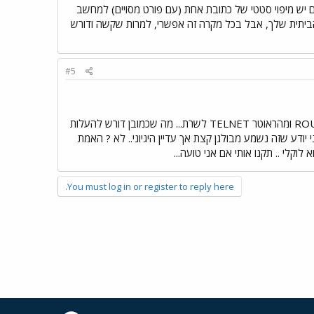
ממש מדוייק שאפשר לחדור רק אם יש מיפוי סטטי של כתובת אחת (עם פורט מסויים) למחשב
ביתית שלך, אבל בכל מקרה זה אפשרי, למרות שקשה ודורש
#5
ואם אני כבר פותח פורטים אני יכול גם להריץ SHELL על פורט מסויים על השרת.. ואז TELNET לROUTER ומהראוטר TELNET לשרת... מה שכמובן דורש להעלות
קיים... ואז לשפוך קבצים משם בFTP למחשב התוקף.. אני יודע שזה נשמע מבולגן קצת אך עדיין היגיוני.. לא ? האמת
You must log in or register to reply here.