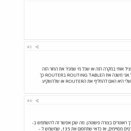
#3
 אני ממפה בראוטר את הPDC לכתובת חוקית ונכנס ב-NETBUI ? השאלה שלי היא: האם FIREWALL יציל אותי במקרה הזה או שכל מי שמכיר את החור הזה
בROUTER של INTEL יכול להכנס לי לרשת ע``י קינפוג הROUTER נקודה למחשבה: נניח ואני האקר אכזר.אני משנה את הROUTING TABLE בROUTER כך
שהMETRIC לשרת PDC קטן יותר מאשר לFIREWALL.האם אני אוכל לעקוף את הFIREWALL ? הדילמה שלי היא האם להחליף את הROUTER או שלהשקיע
#4
 לא יכול לעבור דרך ראוטרים בצורה פשוטה). מה שכן אפשר זה להשתמש ב-
NetBIOS על גבי IP. בכל מקרה, עד כמה שאני זוכר את הראוטר של אינטל, אפשר לחסום בו כניסה לפורטים מסויימים, אז כדאי שתחסום את 135, שמשמש ל -