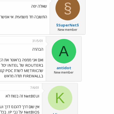
§
שאלה יפה
התשובה חד משמעית. אי אפשר לעבור את router כ
§SuperNet§
New member
31/5/01
A
הבהרה
antidot
New member
בFIREWALL תודה מראש
7/6/01
K
NetBEUI זה בטוח לא