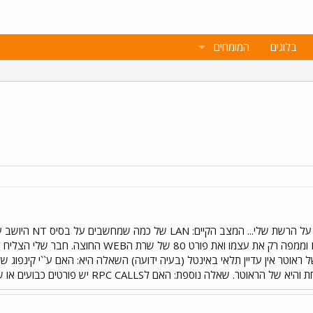
בלוגים
המומחים
של ראוטר אין עדיין תלאי באינטל (בעיה ידועה) השאלה היא: האם ע``י קינפו
RPC CAL יש פורטים כבועים או שהם נקבעים תוך כדי מו``מ באופן דינמי בין שני מחשבים ?