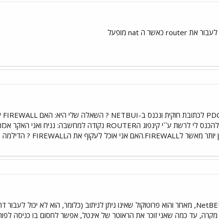
אשר ה nat מופעל
ואם
אין שום דרך להכנס דרך NetBEUI, מאחר והוא פרוטוקול שאינו ניתן לניתוב (כלומר, הוא