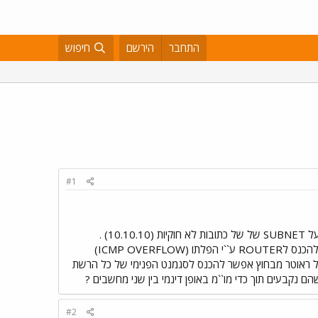
התחבר
הירשם
חיפוש
#1
נתתי לחבר שלי להריץ איזה בדיקה על הרשת שלי... המצב הקיים: LAN של כמה שמחשבים על בסיס NT היושב על SUBNET של של כתובות לא חוקיות (10.10.10) .
ROUTER של אינטל העושה NAT וממפה רק את עצמו ואת פורט 80 של שרת הWEB החוצה. חבר שלי הצליח להכנס לROUTER ע``י הפלתו (ICMP OVERFLOW)
ג של ראוטר מבחוץ אפשר להכנס לסגמנט הפנימי של כל הרשת
#2