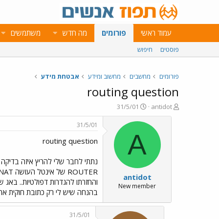
עמוד ראשי
פורומים
מה חדש
משתמשים
פוסטים
חיפוש
פורומים
מחשבים
מחשוב ומידע
אבטחת מידע
routing question
פ
פ
31/5/01
antidot
ו
ו
ת
ר
31/5/01
ח
ס
A
routing question
ה
ם
נ
ב
ו
ת
ש
א
antidot
א
ר
והחזרתו להגדרות דפולטיות.. באג 
י
New member
בהנחה שיש לי רק כתובת חוקית אחת והיא של הראוטר. שאלה נוספת: האם לLS
ך
31/5/01