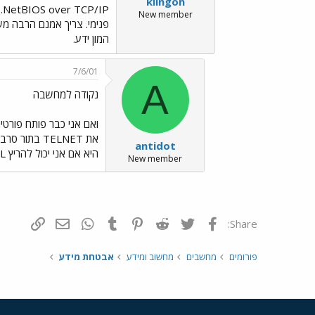
klingon
New member
פנימי. צריך אמנם הרבה מ
המון ידע.
7/6/01
A
נקודה למחשבה
antidot
היא אם אני יכול להריץ SHELL אין צורך בTELNET על השרת... אבל שוב.. הרי מתוך הראוטר התוקף הוא לוקלי .. תקנו אותי אם אני טועה...
New member
פייסבוק
Twitter
Reddit
Pinterest
Tumblr
WhatsApp
דואר אלקטרונ
הוסף קי
Share:
פורומים
מחשבים
מחשוב ומידע
אבטחת מידע