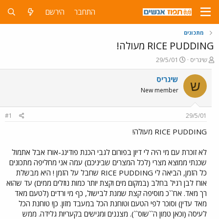
התחבר
הירשם
מתכונים
RICE PUDDING מעולה!
פ
פ
שיגריס
29/5/01
ו
ו
ת
ר
שיגריס
ש
ח
ס
New member
ה
ם
נ
ב
ו
ת
#1
29/5/01
ש
א
א
ר
RICE PUDDING מעולה!
י
ך
לא זוכרת עם מי היה לי דיון בפורום לגבי הכנת פודינג-אורז אבל אתמול
שכנתי ממוצא מצרי (לכל המצרים שביניכם) עמה אני מחליפה מתכונים
כל הזמן, הביאה לי RICE PUDDING שחבל על הזמן ! היא מבשלת
אורז לבן רגיל בחלב (במקום מים וקצת יותר כמות נוזלים ממים) עד שהוא
רך מאד. אח``כ מוסיפה קצת שמנת לבישול, כף מי ורדים (לטעם מאד
מאד עדין) וסוכר לפי הטעם וטוחנת הכל במעבד מזון. כן! טוחנת הכל
לעיסה (וכאן טמון ה``שוס``). מצננים ומגישים בקעריות גלידה. ממש