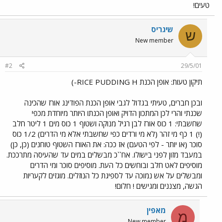
טעים!
שיגריס
ש
New member
#2
29/5/01
תיקון טעות: אופן הכנת RICE PUDDING H-)
ובכן חברים, טעיתי בגדול לגבי אופן הכנת הפודינג אורז שהכינה
שכנתי והרי לכן המתכון הדויק ואופן הכנתו היותר מיוחדת מכפי
שחשבתי: 1 כוס אורז לבן רגיל מנוקה ושטוף 1 כוס מים 1 ליטר חלב
(!) 1 כף מי זהר (לא מי ורדים כפי שחשבתי אלא מי הדרים) 1/2 כוס
סוכר (או יותר - לפי הטעם) אז ככה: את האורז השטוף טוחנים (כן, כן)
במעבד מזון לפני בישולו. אח``כ מבשלים במים עד שהעיסה מתרככת.
מוסיפים לאט חלב ובוחשים כל העת. מוסיפים סוכר ומי הדרים
ומבשלים על אש נמוכה עד לספיגת כל הנוזלים. מוגזים לקעריות
הגשה, מצננים ומגישים ! חלום!
מאפין
מ
New member