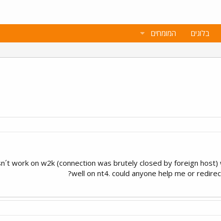
בלוגים
המומחים
n´t work on w2k (connection was brutely closed by foreign host
well on nt4. could anyone help me or redire