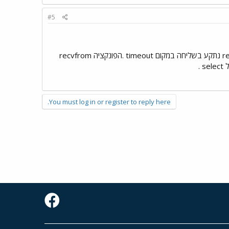
#5
מסתבר שwin2k שונה בהתנהגות שלו בפונקציה select.כעת הוא מחזיר חיובי כאשר אחד מsocket ב-readfds נתקע בשליחה במקום timeout .הפונקציה recvfrom
You must log in or register to reply here.