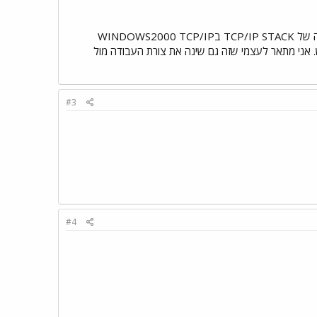
יכול מאוד שאני טועה לגמרי אך הדבר הראשון שעולה לי בראש מנקודת מבט של איש רשתות זה המימוש השונה של TCP/IP STACK בWINDOWS2000 TCP/IP
בRAW SOCKETS מ2000 והלאה הם שינו את המימוש. אני מתאר לעצמי שזה גם שינה את צורת העבודה מול
#3
#4