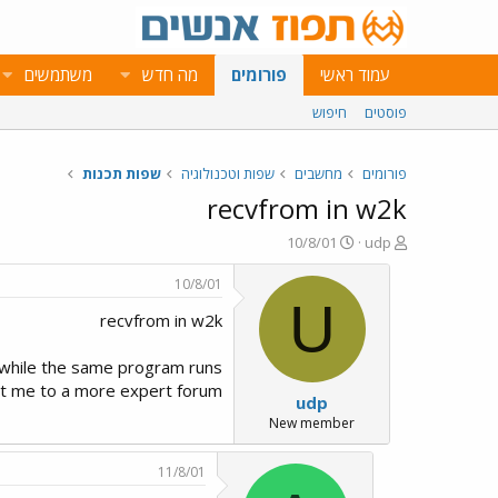
עמוד ראשי
פורומים
מה חדש
משתמשים
פוסטים
חיפוש
פורומים
מחשבים
שפות וטכנולוגיה
שפות תכנות
recvfrom in w2k
פ
פ
10/8/01
udp
ו
ו
ת
ר
10/8/01
ח
ס
U
recvfrom in w2k
ה
ם
נ
ב
ו
ת
) while the same program runs
ש
א
ct me to a more expert forum?
udp
א
ר
י
New member
ך
11/8/01