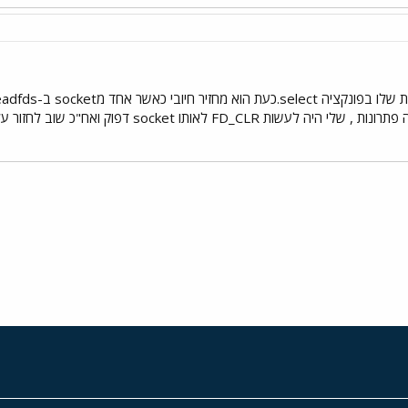
FD_ לאותו socket דפוק ואח"כ שוב לחזור על select .
י
שור