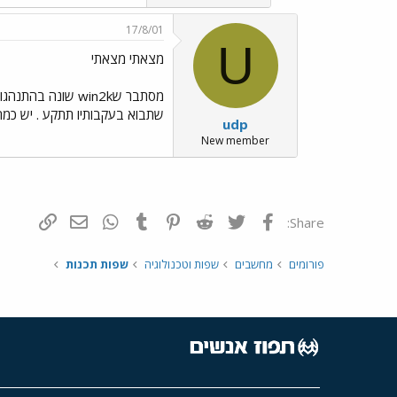
17/8/01
U
מצאתי מצאתי
שתבוא בעקבותיו תתקע . יש כמה פתרונות , שלי היה לעשות CLR
udp
New member
פייסבוק
Twitter
Reddit
Pinterest
Tumblr
WhatsApp
דואר אלקטרונ
הוסף קי
Share:
פורומים
מחשבים
שפות וטכנולוגיה
שפות תכנות