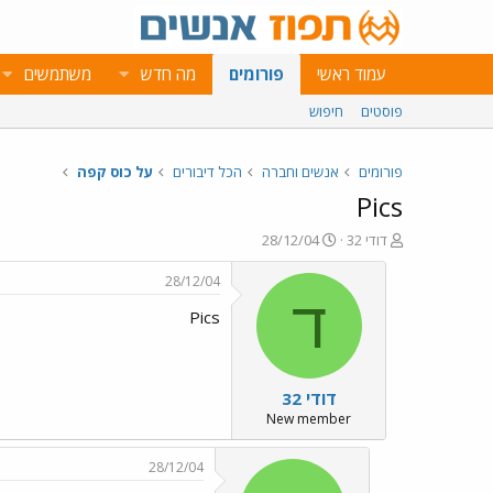
עמוד ראשי
פורומים
מה חדש
משתמשים
פוסטים
חיפוש
פורומים
אנשים וחברה
הכל דיבורים
על כוס קפה
Pics
פ
פ
דודי 32
28/12/04
ו
ו
ת
ר
28/12/04
ח
ס
ד
Pics
ה
ם
נ
ב
ו
ת
ש
א
דודי 32
א
ר
י
New member
ך
28/12/04