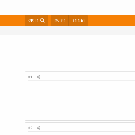
התחבר
הירשם
חיפוש
#1
#2