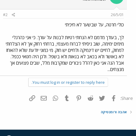
#2
26/5/01
כולי חרטה, על שבשער לא חיכיתי
לך, בעודך מדמם לא הנחתי רטיות לבנות על עורך. כי אני כהרגלי
מימים ימימה, שוב ניסיתי לברוח מעצמי, ברחתי רחוק אך לא הצלחתי
למחוק, לחיים יש דינמיקה ולחיים יש חוק. מי כמוני יודעת שלא להאחז
לא באושר ולא בכאב לא בגאות ולא בשפל. ולכן היה חטאי ככפל.
אבל הנה אני כאן להלל גיבורים שמקרבות מלל, שבים פצועים אך
מנצחים...
You must log in or register to reply here.
פייסבוק
Twitter
Reddit
Pinterest
Tumblr
WhatsApp
דואר אלקטרוני
הוסף קישור
Share:
אהבה ורומנטיקה