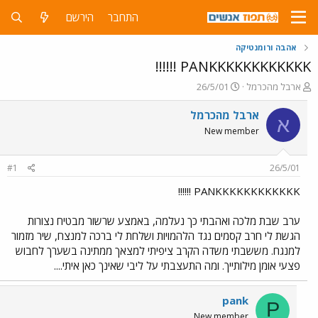
התחבר
הירשם
אהבה ורומנטיקה
PANKKKKKKKKKKKK !!!!!!
פ
פ
ארבל מהכרמל
26/5/01
ו
ו
ת
ר
ארבל מהכרמל
א
ח
ס
New member
ה
ם
נ
ב
ו
ת
#1
26/5/01
ש
א
א
ר
PANKKKKKKKKKKKK !!!!!!
י
ך
ערב שבת מלכה ואהבתי כך נעלמה, באמצע שרשור מבטיח נצורות
הגשת לי חרב קסמים נגד הלהמויות ושלחת לי ברכה למנצח, שיר מזמור
למנגח. מששבתי משדה הקרב ציפיתי למצאך ממתינה בשערך לחבוש
פצעי אומן מילותייך. ומה התעצבתי על ליבי שאינך כאן איתי....
pank
P
New member