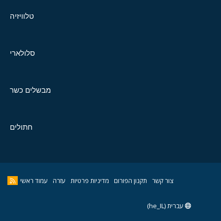
טלוויזיה
סלולארי
מבשלים כשר
חתולים
צור קשר
תקנון הפורום
מדיניות פרטיות
עזרה
עמוד ראשי
עברית (he_IL)