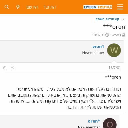
התחבר
הירשם
קונסולות משחק
oren***
פ
פ
18/7/01
won1
ו
ו
ת
ר
won1
W
ח
ס
New member
ה
ם
נ
ב
ו
ת
#1
18/7/01
ש
א
א
ר
oren***
י
ך
תודה רבה על העזרה אבל אני לא מבינה כלכך משהו אני יודעת
שהסיסמאות במשחק זה בעצם 3 או ארבע כדים שאתה מסובב אותם
ויש עליהם ציור וע``י רצץ מסויים של ציורים קורה משהו......... אז מה זה
הסיסמאות שנתת לי?? תודה רבה
oren*
O
New member