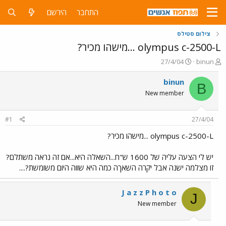
התחבר
הירשם
צילום סטילס
olympus c-2500-L ...מישהו מכיר?
פ
פ
27/4/04
binun
ו
ו
ת
ר
binun
B
ח
ס
New member
ה
ם
נ
ב
ו
ת
#1
27/4/04
ש
א
א
ר
olympus c-2500-L ...מישהו מכיר?
י
ך
יש לי הצעה עליה של 1600 ש"ח...השאלה היא...אם זה נראה משתלם?
זו מצלמה ישנה אבל יקרה השאךה כמה היא שווה היום משומשת?....
J a z z P h o t o
J
New member