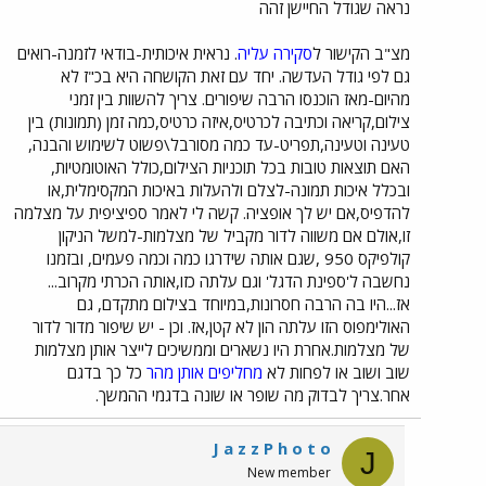
נראה שגודל החיישן זהה
מצ"ב הקישור ל
סקירה עליה
. נראית איכותית-בודאי לזמנה-רואים
גם לפי גודל העדשה. יחד עם זאת הקושחה היא בכ"ז לא
מהיום-מאז הוכנסו הרבה שיפורים. צריך להשוות בין זמני
צילום,קריאה וכתיבה לכרטיס,איזה כרטיס,כמה זמן (תמונות) בין
טעינה וטעינה,תפריט-עד כמה מסורבל\פשוט לשימוש והבנה,
האם תוצאות טובות בכל תוכניות הצילום,כולל האוטומטיות,
ובכלל איכות תמונה-לצלם ולהעלות באיכות המקסימלית,או
להדפיס,אם יש לך אופציה. קשה לי לאמר ספיציפית על מצלמה
זו,אולם אם משווה לדור מקביל של מצלמות-למשל הניקון
קולפיקס 950 ,שגם אותה שידרגו כמה וכמה פעמים, ובזמנו
נחשבה ל'ספינת הדגל' וגם עלתה כזו,אותה הכרתי מקרוב...
אז...היו בה הרבה חסרונות,במיוחד בצילום מתקדם, גם
האולימפוס הזו עלתה הון לא קטן,אז. וכן - יש שיפור מדור לדור
של מצלמות.אחרת היו נשארים וממשיכים לייצר אותן מצלמות
שוב ושוב או לפחות לא
מחליפים אותן מהר
כל כך בדגם
אחר.צריך לבדוק מה שופר או שונה בדגמי ההמשך.
J a z z P h o t o
J
New member