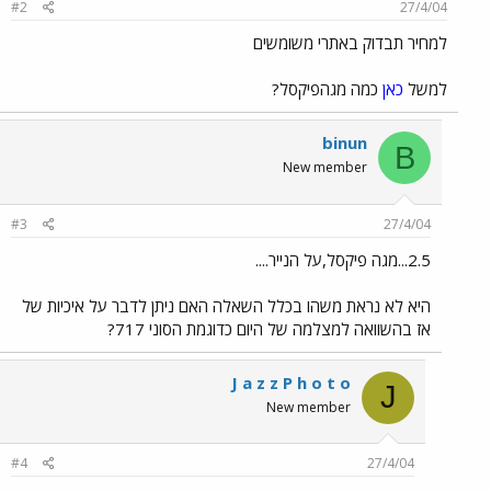
#2
27/4/04
למחיר תבדוק באתרי משומשים
למשל
כאן
כמה מגהפיקסל?
binun
B
New member
#3
27/4/04
2.5...מגה פיקסל,על הנייר....
היא לא נראת משהו בכלל השאלה האם ניתן לדבר על איכיות של
אז בהשוואה למצלמה של היום כדוגמת הסוני 717?
J a z z P h o t o
J
New member
#4
27/4/04