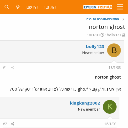
התחבר
הירשם
מחשבים-חומרה ותוכנה
norton ghost
פ
פ
18/1/03
bolly123
ו
ו
ת
ר
bolly123
B
ח
ס
New member
ה
ם
נ
ב
ו
ת
#1
18/1/03
ש
א
א
ר
norton ghost
י
ך
איך אני מחלק קובץ *.gho כדי שאוכל לצרוב אותו על דיסק של 700
kingkung2002
K
New member
#2
18/1/03