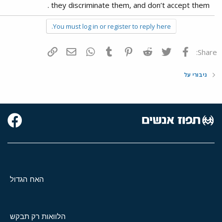
they discriminate them, and don’t accept them .
You must log in or register to reply here.
פייסבוק
Twitter
Reddit
Pinterest
Tumblr
WhatsApp
דואר אלקטרוני
הוסף קישור
Share:
גיבורי על
האח הגדול
הלוואות רק תבקש