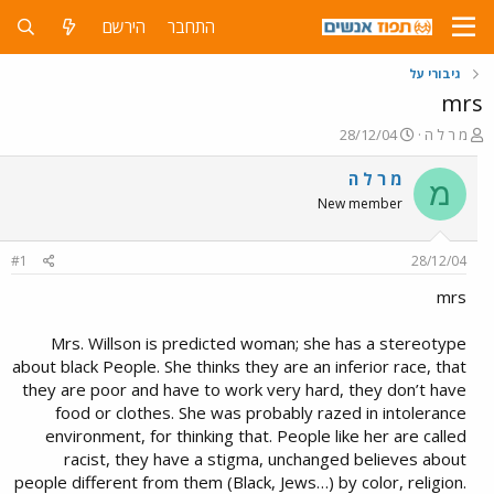
התחבר
הירשם
גיבורי על
mrs
פ
פ
מ ר ל ה
28/12/04
ו
ו
ת
ר
מ ר ל ה
מ
ח
ס
New member
ה
ם
נ
ב
ו
ת
#1
28/12/04
ש
א
א
ר
mrs
י
ך
Mrs. Willson is predicted woman; she has a stereotype
about black People. She thinks they are an inferior race, that
they are poor and have to work very hard, they don’t have
food or clothes. She was probably razed in intolerance
environment, for thinking that. People like her are called
racist, they have a stigma, unchanged believes about
people different from them (Black, Jews…) by color, religion.