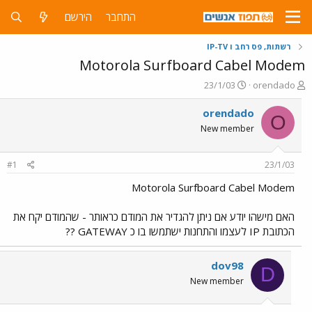
התחבר
הירשם
רשתות, פס רחב ו IP-TV
Motorola Surfboard Cabel Modem
פ
פ
23/1/03
orendado
ו
ו
ת
ר
orendado
O
ח
ס
New member
ה
ם
נ
ב
ו
ת
#1
23/1/03
ש
א
א
ר
Motorola Surfboard Cabel Modem
י
ך
האם מישהו יודע אם ניתן להגדיר את המודם כראותר - שהמודם יקח את
הכתובת IP לעצמו והתחנות ישתמשו בו כ GATEWAY ??
dov98
D
New member