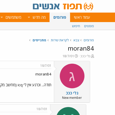
עמוד ראשי
פורומים
מה חדש
משתמשים
פוסטים
חיפוש
פורומים
צבא
לקראת שירות
מתגייסים
moran84
פ
פ
גלי כככ
18/7/01
ו
ו
ת
ר
18/7/01
ח
ס
ג
moran84
ה
ם
נ
ב
ו
ת
תודה... וכרגע אין לי icq (מחשב מקולקל)
ש
א
גלי כככ
א
ר
י
New member
ך
18/7/01