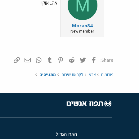
M
אה.. אוקי!
Moran84
New member
פייסבוק
Twitter
Reddit
Pinterest
Tumblr
WhatsApp
דואר אלקטרונ
הוסף קי
Share:
פורומים
צבא
לקראת שירות
מתגייסים
האח הגדול