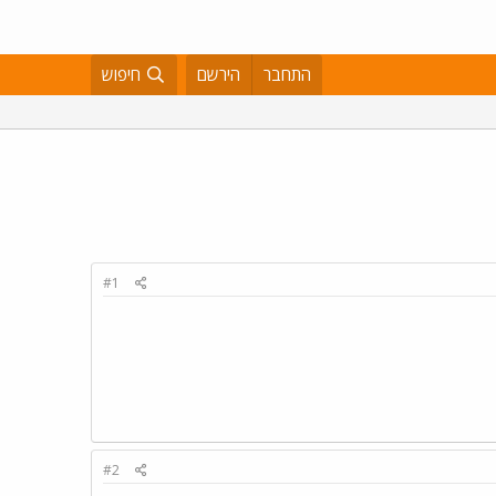
התחבר
הירשם
חיפוש
#1
#2