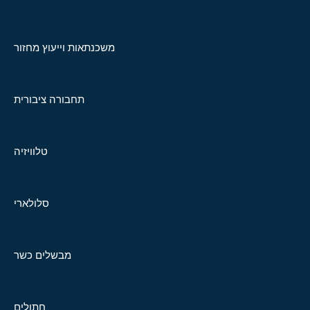
משכנתאות וייעוץ מחזור
תחבורה ציבורית
טלוויזיה
סלולארי
מבשלים כשר
חתולים