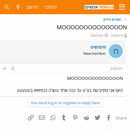
התחבר
הירשם
עשרים פלוס
MOOOOOOOOOOOOOON
פ
פ
חיפושיט
30/5/01
ו
ו
ת
ר
חיפושיט
ח
ח
ס
New member
ה
ם
נ
ב
ו
ת
#1
30/5/01
ש
א
א
ר
MOOOOOOOOOOOOOON
י
ך
היום אני מתייבשת בצ`ט עד ככה אחד עשרה כנסי!!!!!!! בעעעעע
You must log in or register to reply here.
פייסבוק
Twitter
Reddit
Pinterest
Tumblr
WhatsApp
דואר אלקטרוני
הוסף קישור
Share: