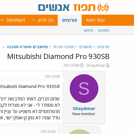
עמוד ראשי
פורומים
מה חדש
משתמשים
פוסטים
חיפוש
פורומים
מחשבים
תמיכה טכנית
מחשבים-חומרה ותוכנה
Mitsubishi Diamond Pro 930SB
פ
פ
29/12/04
ShayAmar
ו
ו
ת
ר
29/12/04
ח
ס
S
itsubishi Diamond Pro 930SB
ה
ם
נ
ב
ו
ת
ש
א
לא מסתדר לי - אני לא מצליח לקבל
ShayAmar
א
ר
מהפרמטרים לא משפיע על עניין זה.
י
New member
גודל שכזה לא נותן קו אופקי ישר, אז איזה CTR כ
ך
29/12/04