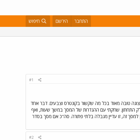
התחבר
הירשם
חיפוש
#1
לכתי על בטוח" ורכשתי מסך Mitsubishi Diamond Pro 930SB. המסך נותן תצוגה טובה מאוד בכל מה שקשור בקונטרס וצבעים. דבר אחד
החלק התחתון. שחקתי עם ההגדרות של המסך במשך שעות, ואף
למסך זה, זו עדיין מגבלה בלתי פתורה. סה"כ אם מסך בסדר
#2