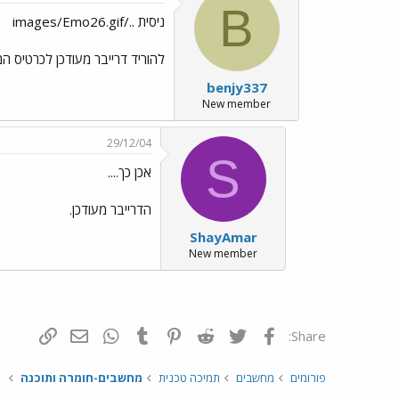
B
ניסית ../images/Emo26.gif
להוריד דרייבר מעודכן לכרטיס 
benjy337
New member
29/12/04
S
אכן כך....
הדרייבר מעודכן.
ShayAmar
New member
פייסבוק
Twitter
Reddit
Pinterest
Tumblr
WhatsApp
דואר אלקטרונ
הוסף קי
Share:
פורומים
מחשבים
תמיכה טכנית
מחשבים-חומרה ותוכנה