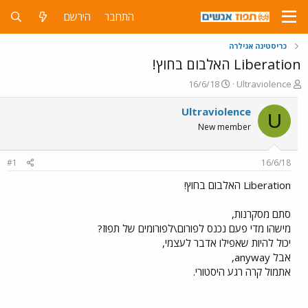
התחבר
הירשם
כריסטינה אגילרה
Liberation האלבום בחוץ!
פ
פ
16/6/18
Ultraviolence
ו
ו
ת
ר
Ultraviolence
U
ח
ס
New member
ה
ם
נ
ב
ו
ת
#1
16/6/18
ש
א
א
ר
Liberation האלבום בחוץ!
י
ך
סתם מסקרנות,
מישהו מדי פעם נכנס לפורום\לפורומים של תפוז?
יכול להיות שאפילו אדבר לעצמי,
אבל anyway,
אתמול קרה רגע היסטורי.