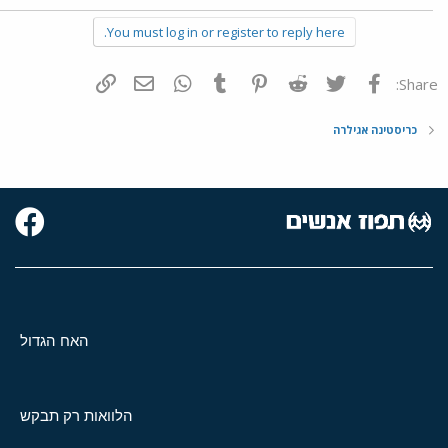
You must log in or register to reply here.
פייסבוק
Twitter
Reddit
Pinterest
Tumblr
WhatsApp
דואר אלקטרוני
הוסף קישור
Share:
כריסטינה אגילרה
האח הגדול
הלוואות רק תבקש