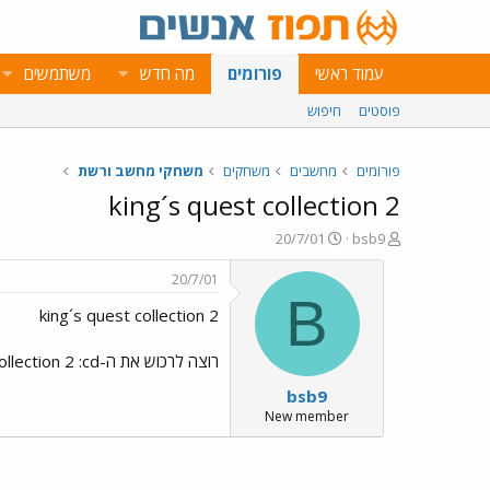
עמוד ראשי
פורומים
מה חדש
משתמשים
פוסטים
חיפוש
פורומים
מחשבים
משחקים
משחקי מחשב ורשת
king´s quest collection 2
פ
פ
20/7/01
bsb9
ו
ו
ת
ר
20/7/01
ח
ס
B
king´s quest collection 2
ה
ם
נ
ב
ו
ת
רוצה לרכוש את ה-king´s quest collection 2 :cd. כל המעונין, נא לפנות לדואר האלקטרוני המצוין במהירות האפשרית.
ש
א
bsb9
א
ר
י
New member
ך