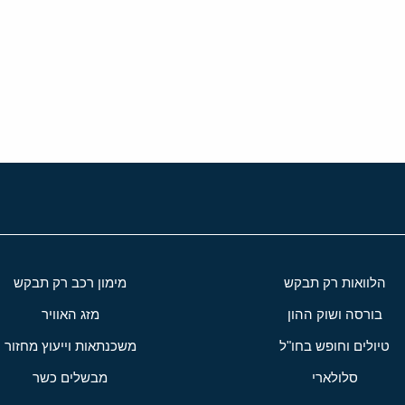
י
שור
הלוואות רק תבקש
מימון רכב רק תבקש
בורסה ושוק ההון
מזג האוויר
טיולים וחופש בחו"ל
משכנתאות וייעוץ מחזור
סלולארי
מבשלים כשר