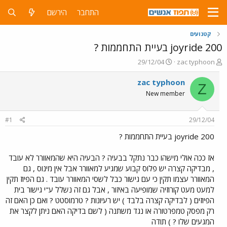
התחבר
הירשם
קטנועים
joyride 200 בעיית התחממות ?
פ
פ
29/12/04
zac typhoon
ו
ו
ת
ר
zac typhoon
Z
ח
ס
New member
ה
ם
נ
ב
ו
ת
#1
29/12/04
ש
א
א
ר
joyride 200 בעיית התחממות ?
י
ך
אז ככה אולי מישהו כבר נתקל בבעיה ? הבעיה היא שהמאוורר לא עובד
, מבדיקה קצרה יש פלוס קבוע שמגיע למאוורר אבל אין מינוס , גם
המאוורר עצמו תקין כי עם גישור כבל לשסי המאוורר עובד . גם הפיוז תקין
למעט מעט קורוזיה שמופיעה באיזור , אבל גם זה נשלל ע"י גישור בית
הפיוזים ( לבדיקה קצרה בלבד ) יש רעיונות ? טרמוסטט ? ואם כן האם זה
רק מפסק טמפרטורה או נגד משתנה ( לשם בדיקה האם ניתן לקצר את
המגעים שלו ? ) תודה