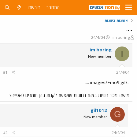
התחבר
הירשם
אומנות בעוגות
....
פ
פ
24/4/04
im boring
ו
ו
ת
ר
im boring
I
ח
ס
New member
ה
ם
נ
ב
ו
ת
#1
24/4/04
ש
א
א
ר
../images/Emo9.gif ....
י
ך
מישהו מכיר חנויות באזור רחובות שאפשר לקנות בהן חומרים לאפייה?
gil1012
G
New member
#2
24/4/04