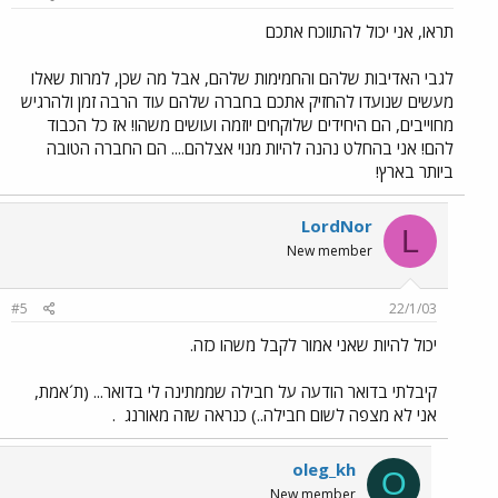
תראו, אני יכול להתווכח אתכם
לגבי האדיבות שלהם והחמימות שלהם, אבל מה שכן, למרות שאלו
מעשים שנועדו להחזיק אתכם בחברה שלהם עוד הרבה זמן ולהרגיש
מחוייבים, הם היחידים שלוקחים יוזמה ועושים משהו! אז כל הכבוד
להם! אני בהחלט נהנה להיות מנוי אצלהם.... הם החברה הטובה
ביותר בארץ!
LordNor
L
New member
#5
22/1/03
יכול להיות שאני אמור לקבל משהו כזה.
קיבלתי בדואר הודעה על חבילה שממתינה לי בדואר... (ת´אמת,
אני לא מצפה לשום חבילה..) כנראה שזה מאורנג
.
oleg_kh
O
New member