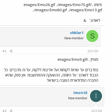
פשש ../images/Emo26.gif ../images/Emo70.gif
../images/Emo80.gif ../images/Emo13.gif
לאורנג´
&
shklar1
S
New member
#3
22/1/03
מצויין ../images/Emo9.gif
כמדברים על שירות לקוחות ועל אדיבות ללקוח, על זה מדברים
כל
הכבוד לאורנג´ על היוזמה, ההשעקה וההתחשבות
אין ספק שהיא
החברה הסלולארית הטובה בישראל
ImstriX
I
New member
#4
22/1/03