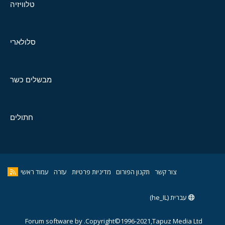
טלוויזיה
סלולארי
מבשלים כשר
חתולים
צור קשר
תקנון הפורום
מדיניות פרטיות
עזרה
עמוד ראשי
עברית (he_IL)
Forum software by
Copyright©1996-2021,Tapuz Media Ltd.