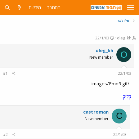
התחבר
הירשם
סלולארי
פ
פ
22/1/03
oleg_kh
ו
ו
ת
ר
oleg_kh
O
ח
ס
New member
ה
ם
נ
ב
ו
ת
#1
22/1/03
ש
א
א
ר
../images/Emo9.gif
י
ך
קליק
castroman
C
New member
#2
22/1/03