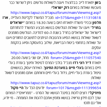
בשן
יתארח לייב בבלוגTV ויענה לשאלות גולשים. ניתן לשרשר כבר
מעכשיו שאלות בפורום
רוק ישראלי
:
http://www.tapuz.co.il/tapuzforum/main/Viewmsg.asp?
id=575&msgid=111310818
מנכ"ל המשרד לקליטת העלייה ,
ארז
חלפון
ובכירי משרדו יתארחו היום בשעה 18.30 בפורום "
ישראלים
בחו"ל
" ויענו על שאלות הגולשים בנושא מבצע המשרד להחזרתם
לישראל של ישראלים בחו"ל בשנת ה-60 למדינה. הגולשים מוזמנים
לשאול שאלות בנושא הסיוע וההטבות הניתנים לתושבים החוזרים ויענו
על שאלות בתחומי ביטוח הבריאות, שילוב בתעסוקה וסיוע בהקמת
עסקים.
http://www.tapuz.co.il/tapuzforum/main/Viewmsg.asp?
forum=25&msgid=111057540
מחר, יום שני בשעה 20.00
יתארח
ד"ר רוני רדו
מנכ"ל בולבי המרכז לטיפול וחינוך בעזרת בעלי
חיים בפורום
בעלי חיים במערכת החינוך
. האירוח יעסוק בנושאים:
טיפול בעזרת בעלי חיים, גידול בעלי חיים ורווחתם. אתם מוזמנים לשאול
שאלות:
http://www.tapuz.co.il/tapuzforum/main/Viewmsg.asp?
forum=1017&msgid=111399654
יודעים הכל על
היי סקול
מיוזיקל
? רוצים לזכות בסינגל הנושא של הסרט - "ממריאים"? הפורום
עורך לכם חידון טריוויה בנושא ומזמין אתכם להכות את המומחה - מי יודע,
אולי גם תזכו!