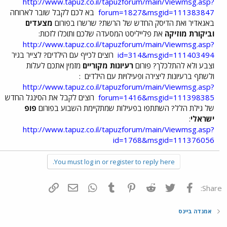
http://www.tapuz.co.il/tapuzforum/main/Viewmsg.asp?
forum=1827&msgid=111383847
בא לכם לקבל שובר לארוחה
באגאדיר ואת הדיסק החדש של הרשת? שרשרו בפורום
מצעדים
וביקורת מוזיקה
את פלייליסט המסעדה שלכם ותוכלו לזכות:
http://www.tapuz.co.il/tapuzforum/main/Viewmsg.asp?
id=314&msgid=111403494
רוצים לכייף עם הילדים? לצייר בגיר
וצבע ולא להתלכלך? פורום
רעיונות מקוריים
מזמין אתכם לעלות
ולשתף ברעיונות ליצירה ופעילויות עם הילדים
:
http://www.tapuz.co.il/tapuzforum/main/Viewmsg.asp?
forum=1416&msgid=111398385
רוצים לקבל את הסינגל החדש
של גילת הלל? השתתפו בפעילות שמתקיימת השבוע בפורום
פופ
ישראלי
:
http://www.tapuz.co.il/tapuzforum/main/Viewmsg.asp?
id=1768&msgid=111376056
You must log in or register to reply here.
פייסבוק
Twitter
Reddit
Pinterest
Tumblr
WhatsApp
דואר אלקטרוני
הוסף קישור
Share:
אמנדה ביינס