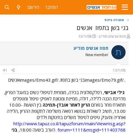
התחבר
הירשם
אמנדה ביינס
בני בשן בתפוז
אנשים
פ
פ
תפוז אנשים מודיע
13/1/08
ו
ו
ת
ר
תפוז אנשים מודיע
ת
ח
ס
New member
ה
ם
נ
ב
ו
ת
#1
13/1/08
ש
א
א
ר
../images/Emo79.gifבני בשן בתפוז../images/Emo43.gifאנשים
י
ך
גילי אבישי
, רפלקסולוגית בכירה, מומחית לטיפולי נשים במעגל הפריון,
מדריכת הכנה ללידה, דולה, ממיינת ומכוונת לאפיקי טיפול ומטפלים
תתארח מחר בפורום
הריון לאחר אובדן-תמיכה
בין השעות 10.00-
13.00, תשיב לשאלות בנושא רפואה משלימה לתקופת ההריון ,הלידה
ואחריה ותעניק טיפים לטיפול משלים בתינוקות וילדים
http://www.tapuz.co.il/tapuzforum/main/Viewmsg.asp?
forum=1111&msgid=111403768
הערב בשעה 18:00,
בני