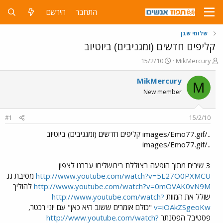
התחבר
הירשם
שלומי שבן
קליפים חדשים (ומגניבים) ביוטיוב
פ
פ
15/2/10
MikMercury
ו
ו
ת
ר
MikMercury
M
ח
ס
New member
ה
ם
נ
ב
ו
ת
#1
15/2/10
ש
א
א
ר
../images/Emo77.gif קליפים חדשים (ומגניבים) ביוטיוב
י
../images/Emo77.gif
ך
3 שירים מתוך הופעה בצוללת בירושלים! עברנו לצפון
http://www.youtube.com/watch?v=5L27O0PXMCU
מסיבת גג
http://www.youtube.com/watch?v=0mOVAK0vN9M
להוליך
שולל את המוות
http://www.youtube.com/watch?
v=iOAkZSgeoKw
"כולם אומרים ששוב היא כאן" עם יוני רכטר,
פסטיבל הפסנתר
http://www.youtube.com/watch?