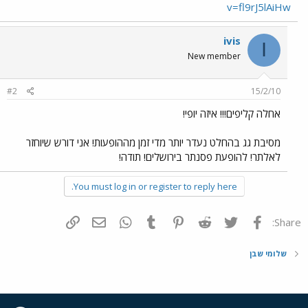
v=fl9rJ5lAiHw
ivis
I
New member
#2
15/2/10
אחלה קליפים!!! איזה יופי!
מסיבת גג בהחלט נעדר יותר מדי זמן מההופעות! אני דורש שיוחזר
לאלתר! להופעת פסנתר בירושלים! תודה!
You must log in or register to reply here.
פייסבוק
Twitter
Reddit
Pinterest
Tumblr
WhatsApp
דואר אלקטרוני
הוסף קישור
Share:
שלומי שבן