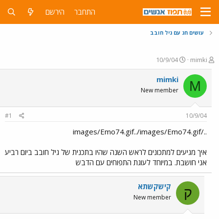
התחבר
הירשם
עושים חג עם גיל חובב
פ
פ
10/9/04
mimki
ו
ו
ת
ר
mimki
M
ח
ס
New member
ה
ם
נ
ב
ו
ת
#1
10/9/04
ש
א
א
ר
../images/Emo74.gif../images/Emo74.gif
י
ך
איך מגיעים למתכונים לראש השנה שהיו בתכנית של גיל חובב ביום רביע
אני חושבת. במיוחד לעוגת התפוחים עם הדבש
קישקשתא
ק
New member