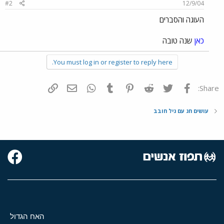
#2
12/9/04
העוגה והסברים
כאן
שנה טובה
You must log in or register to reply here.
פייסבוק
Twitter
Reddit
Pinterest
Tumblr
WhatsApp
דואר אלקטרוני
הוסף קישור
Share:
עושים חג עם גיל חובב
האח הגדול