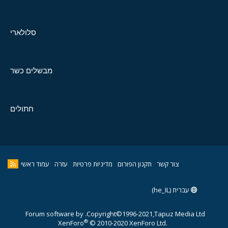
סלולארי
מבשלים כשר
חתולים
צור קשר
תקנון הפורום
מדיניות פרטיות
עזרה
עמוד ראשי
עברית (he_IL)
Forum software by
Copyright©1996-2021,Tapuz Media Ltd.
®
XenForo
© 2010-2020 XenForo Ltd.