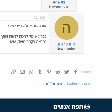
Ane 02
New member
29/12/04
ה
את פשוט אחלה בייבי שלי!
כבר לא יכול לחכות לראות אותך בב
נתראה בקרוב מאוד, יאיא
ה מ כ י נ ה
New member
פייסבוק
Twitter
Reddit
Pinterest
Tumblr
WhatsApp
דואר אלקטרונ
הוסף קי
Share:
פורומים
Bucket
נוער תל``ם