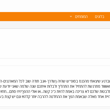
בלוגים
המומחים
כם שברגע שיצאתי מהכנס בסופ"ש שהיה (שדרך-אגב תודה שוב לכל המארגנים-ה
מאוווווד מתרגשת להתחיל את התהליך ולבלות איתכם שנה שלמה שאני יודעת שהו
בטות שלכם לא צריכה באמת להיות כ"כ קשה...או אולי ההפך?!?! סתם....חח!! ש
היית אחד מאלה שבאמת הפך את ההחלטה להרבה יותר קלה!!! וגם יש קצת בעיי