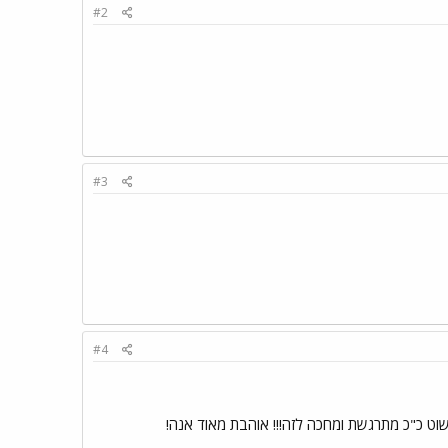
#2
#3
#4
וט כ"כ מתרגשת ומחכה לזה!!! אוהבת מאוד אנה!