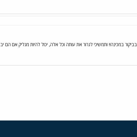
יקור במכינה!! ותמשיכי לגרור את עותה וכל אלה, יכול להיות מגליק אם הם יבואו
י
שור