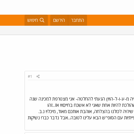
התחבר
הירשם
חיפוש
#1
יה מ-ע-ו-ל-ה!!!) הגעתי להחלטה- אני מצטרפת למכינה שנה
לכת להיות אחת שאני לא אשכח בחיים!!! אז...זהו
יהיה לכולנו בהצלחה, אוהבת אותכם מאוד, מיכל!! נ.ב.
תיות עם הסופ"ש הבא עלינו לטובה...אבל נדבר כבר! נשיקות