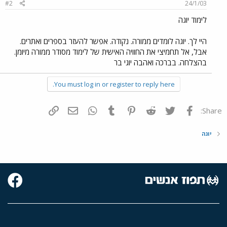
#2
24/1/03
לימוד יוגה
היי לך. יוגה לומדים ממורה. נקודה. אפשר להעזר בספרים ואתרים.
אבל, אל תחמיצי את החוויה האישית של לימוד מסודר ממורה מיומן.
בהצלחה. בברכה ואהבה יוגי בר
You must log in or register to reply here.
פייסבוק
Twitter
Reddit
Pinterest
Tumblr
WhatsApp
דואר אלקטרוני
הוסף קישור
Share:
יוגה