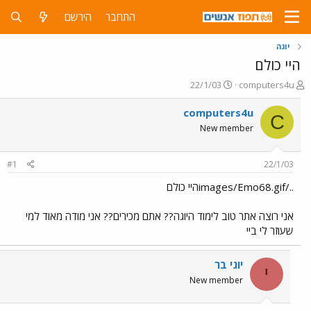
התחבר
הירשם
יוגה
היי כולם
פ
פ
22/1/03
computers4u
ו
ו
ת
ר
computers4u
C
ח
ס
New member
ה
ם
נ
ב
ו
ת
#1
22/1/03
ש
א
א
ר
../images/Emo68.gifהיי כולם
י
ך
אני רוצה אתר טוב לימוד היוגה?? אתם מכירים?? אני מודה מאוד למי
שעוזר לי ביי
יוגי בר
י
New member