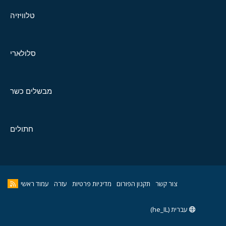
טלוויזיה
סלולארי
מבשלים כשר
חתולים
צור קשר
תקנון הפורום
מדיניות פרטיות
עזרה
עמוד ראשי
עברית (he_IL)