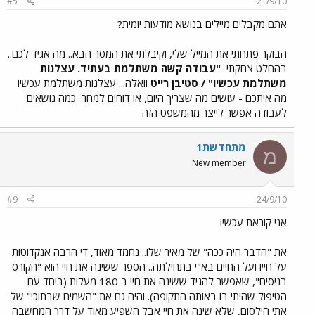
#5
21/9/10
אתם מקבלים מיילים בנושא מודעות יומית?
הבוקר פתחתי את המייל שלי, וקיבלתי את המסר הבא.. מה אגיד לכם..
בהחלט צחקתי
"עבודה קשה משתלמת בעתיד. עצלנות
משתלמת עכשיו" / סטיבן רייט
וואלה... עצלנות משתלמת עכשיו
מה איתכם - עושים מה שצריך היום, או דוחים למחר
כמה נושאים
לעבודה אפשר לייצר מהמשפט הזה
מתחדשת1
מ
New member
#9
24/9/10
אני קוראת עכשיו
את "הדבר היה ככה" של מאיר שלו.. נחמד מאוד, די הרבה אנקדוטות
על חייו ועל החיים בא"י בתחילתה.. הספר ששינה את חיי הוא "הקורס
בניסים", שאפשר להגיד ששינה את חיי ב 180 מעלות (ביחד עם
הטיפול שהיתי בו באותה התקופה). והיה גם את "השמים שבתוכי" של
אתי הילסום, שלא שינה את חיי אבל השפיע מאוד על דרך המחשבה