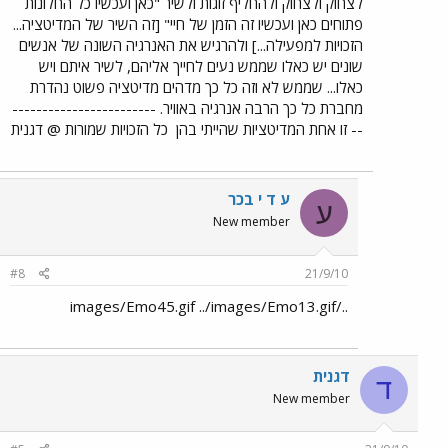
לצחוק ולצחוק ולהחליף זוגות ולשיר "כאן ועכשיו כל החלונות
פתוחים כאן ועכשיו זה הזמן של חיי" [זה השיר של המדיטציה...
הזכויות למפעילה...] ולהרגיש את האנרגיה השונה של אנשים
שונים יש כאלו שממש נעים לחייך אליהם, לשיר איתם ויש
כאלו... שממש לא וזה כל כך מדהים מדיטציה פשוט נהדרת
מחברת כל כך הרבה אנרגיה באוויר. ------------------------
-- זו אחת המדיטציות שהייתי בהן
כל הזכויות שמורות @ דגנית
ע ד י בכר
ע
New member
#8
21/9/10
../images/Emo45.gif ../images/Emo13.gif
דגנית
ד
New member