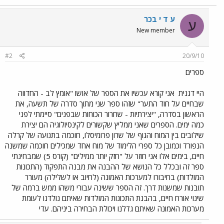
ע ד י בכר
ע
New member
#2
20/9/10
ספרים
היי דגנית
אני קורא עכשיו את הספר של אושו "אומץ לב - החדווה
שבחיים על חוד התער" שזהו ספר שני מתוך סדרה של תשעה, את
הראשון בסדרה, "יצירתיות - שחרור הכוחות שבפנים" סיימתי לפני
כמה ימים. הספרים שאני ממליץ שקשורים לקינסיולוגיה הם יצירת
שילובים בין המוח והגוף של שרון פרומיסלו, חוכמה בתנועה של קרלה
הנפורד וכמובן כל ספרי הלימוד של מוח אחד שמכילים חוכמה שמשנה
חיים, בימים אלו אני חוזר על "חזק יותר ממילים" (קורס 5) שמבחינתי
ספר זה ובכלל כל הנושא של ההבנה את מבנה התפקוד (התכונות
המולדות) בחיבורו למערכות האמונה (לחיוב או לשלילה) מעורר
תובנות שמשנות דרך. זה הספר ששינה עבורי משהו ממש ברמה של
שינוי אורח חיים, בהבנת התכונות המולדות שאיתם נולדנו לעומת
מערכות האמונה שאיתם גדלנו ויכולת הבחירה ביניהם. עדי