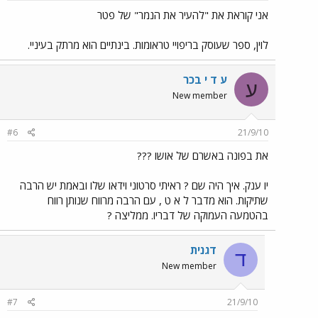
אני קוראת את "להעיר את הנמר" של פטר
לוין, ספר שעוסק בריפויי טראומות. בינתיים הוא מרתק בעיניי.
ע ד י בכר
ע
New member
#6
21/9/10
את בפונה באשרם של אושו ???
יו ענק. איך היה שם ? ראיתי סרטוני וידאו שלו ובאמת יש הרבה
שתיקות. הוא מדבר ל א ט , עם הרבה מרווח שנותן רווח
בהטמעה העמוקה של דבריו. ממליצה ?
דגנית
ד
New member
#7
21/9/10