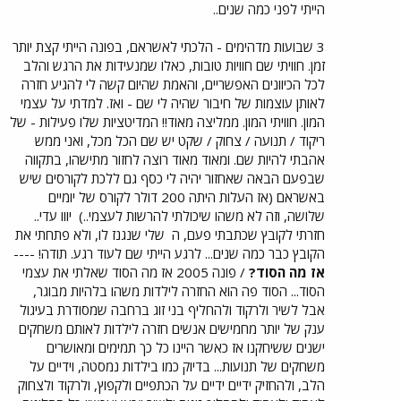
הייתי לפני כמה שנים..
3 שבועות מדהימים - הלכתי לאשראם, בפונה הייתי קצת יותר
זמן. חוויתי שם חוויות טובות, כאלו שמנעידות את הרגש והלב
לכל הכיוונים האפשריים, והאמת שהיום קשה לי להגיע חזרה
לאותן עוצמות של חיבור שהיה לי שם - ואז. למדתי על עצמי
המון. חוויתי המון. ממליצה מאוד!! המדיטציות שלו פעילות - של
ריקוד / תנועה / צחוק / שקט יש שם הכל מכל, ואני ממש
אהבתי להיות שם. ומאוד מאוד רוצה לחזור מתישהו, בתקווה
שבפעם הבאה שאחזור יהיה לי כסף גם ללכת לקורסים שיש
באשראם (אז העלות היתה 200 דולר לקורס של יומיים
שלושה, וזה לא משהו שיכולתי להרשות לעצמי..)
יווו עדי..
חזרתי לקובץ שכתבתי פעם, ה
שלי שנגנז לו, ולא פתחתי את
הקובץ כבר כמה שנים... לרגע הייתי שם לעוד רגע. תודה! ----
אז מה הסוד?
/ פונה 2005 אז מה הסוד שאלתי את עצמי
הסוד... הסוד פה הוא החזרה לילדות משהו בלהיות מבוגר,
אבל לשיר ולרקוד ולהחליף בני זוג ברחבה שמסודרת בעיגול
ענק של יותר מחמישים אנשים חזרה לילדות לאותם משחקים
ישנים ששיחקנו אז כאשר היינו כל כך תמימים ומאושרים
משחקים של תנועות... בדיוק כמו בילדות נמסטה, וידיים על
הלב, ולהחזיק ידיים ידיים על הכתפיים ולקפוץ, ולרקוד ולצחוק