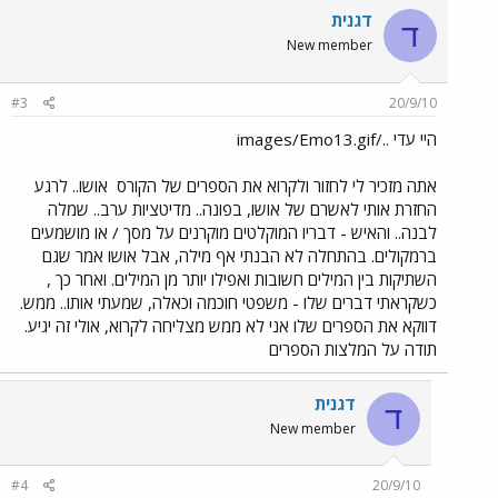
דגנית
ד
New member
#3
20/9/10
היי עדי ../images/Emo13.gif
אתה מזכיר לי לחזור ולקרוא את הספרים של הקורס
אושו.. לרגע
החזרת אותי לאשרם של אושו, בפונה.. מדיטציות ערב.. שמלה
לבנה.. והאיש - דבריו המוקלטים מוקרנים על מסך / או מושמעים
ברמקולים. בהתחלה לא הבנתי אף מילה, אבל אושו אמר שגם
השתיקות בין המילים חשובות ואפילו יותר מן המילים. ואחר כך ,
כשקראתי דברים שלו - משפטי חוכמה וכאלה, שמעתי אותו.. ממש.
דווקא את הספרים שלו אני לא ממש מצליחה לקרוא, אולי זה יגיע.
תודה על המלצות הספרים
דגנית
ד
New member
#4
20/9/10