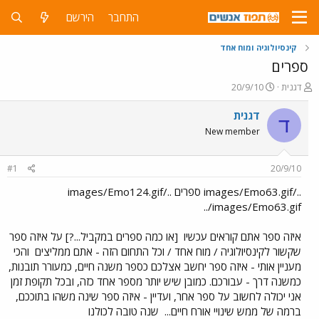
התחבר
הירשם
קינסיולוגיה ומוח אחד
ספרים
פ
פ
דגנית
20/9/10
ו
ו
ת
ר
דגנית
ד
ח
ס
New member
ה
ם
נ
ב
ו
ת
#1
20/9/10
ש
א
א
ר
../images/Emo63.gif ספרים ../images/Emo124.gif
י
../images/Emo63.gif
ך
איזה ספר אתם קוראים עכשיו
[או כמה ספרים במקביל...?] על איזה ספר
שקשור לקינסיולוגיה / מוח אחד / וכל התחום הזה - אתם ממליצים
והכי
מעניין אותי - איזה ספר יחשב אצלכם כספר משנה חיים, כמעורר תובנות,
כמשנה דרך - עבורכם. כמובן שיש יותר מספר אחד כזה, ובכל תקופת זמן
אני יכולה לחשוב על ספר אחר, ועדיין - איזה ספר שינה משהו בתוככם,
ברמה של ממש שינויי אורח חיים...
שנה טובה לכולנו