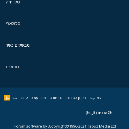
טלוויזיה
סלולארי
מבשלים כשר
חתולים
צור קשר
תקנון הפורום
מדיניות פרטיות
עזרה
עמוד ראשי
עברית (he_IL)
Forum software by
Copyright©1996-2021,Tapuz Media Ltd.