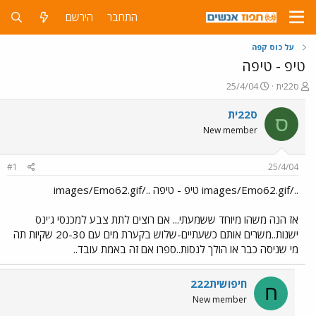
התחבר
הירשם
על כוס קפה
טיפ - טיפה
פ
פ
ס22ית
25/4/04
ו
ו
ת
ר
ס22ית
ס
ח
ס
New member
ה
ם
נ
ב
ו
ת
#1
25/4/04
ש
א
א
ר
../images/Emo62.gif טיפ - טיפה ../images/Emo62.gif
י
ך
אז הנה משהו מיוחד ששמעתי... אם רוצים לתת צבע למכנסי ג'ינס
ישנות..משרים אותם כשעתיים-שלוש בקערת מים עם 20-30 שקיות תה
מי שניסה כבר או הולך לנסות..ספרו אם זה באמת עובד..
חיפושית222
ח
New member