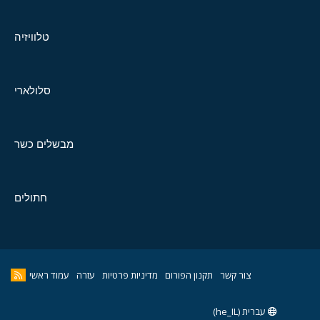
טלוויזיה
סלולארי
מבשלים כשר
חתולים
צור קשר
תקנון הפורום
מדיניות פרטיות
עזרה
עמוד ראשי
עברית (he_IL)