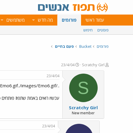
עמוד ראשי
פורומים
מה חדש
משתמשים
פוסטים
חיפוש
פורומים
Bucket
פעם בחיים
פ
פ
23/4/04
Scratchy Girl
ו
ו
ת
ר
23/4/04
ח
ס
S
../images/Emo6.gif../images/Emo6.gif../images/Emo6.gif
ה
ם
נ
ב
ו
ת
עכשיו רואים באמת שתפוז פותחים 
ש
א
Scratchy Girl
א
ר
י
New member
ך
23/4/04