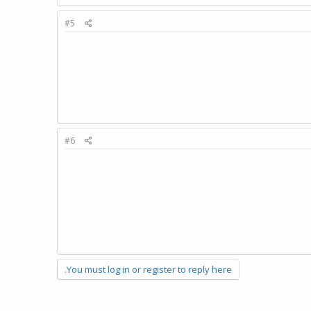
#5
#6
You must log in or register to reply here.