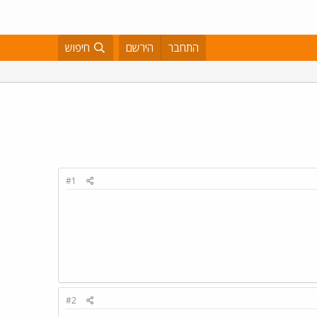
התחבר
הירשם
חיפוש
#1
#2