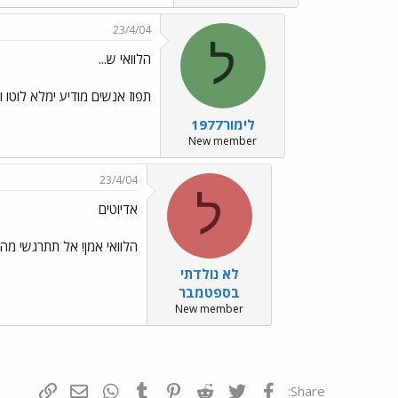
23/4/04
ל
הלוואי ש...
תפוז אנשים מודיע ימלא לוטו ויזכה ב 10 מיליון אבל יגלה לבסוף שהוא לא 
לימור1977
New member
23/4/04
ל
אדיוטים
הלוואי אמן! אל תתרגשי מ
לא נולדתי
בספטמבר
New member
פייסבוק
Twitter
Reddit
Pinterest
Tumblr
WhatsApp
דואר אלקטרונ
הוסף קי
Share: