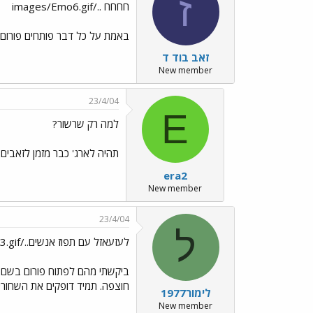
ז
חחחח ../images/Emo6.gif
באמת על כל דבר פותחים פורום..
זאב בוד ד
New member
23/4/04
E
למה רק שרשור?
תהיה לארג' כבר מזמן לזאבים 
era2
New member
23/4/04
ל
לעזעאזל עם תפוז אנשים../images/Emo123.gifכשאני
חוצפה. תמיד דופקים את השחור
לימור1977
New member