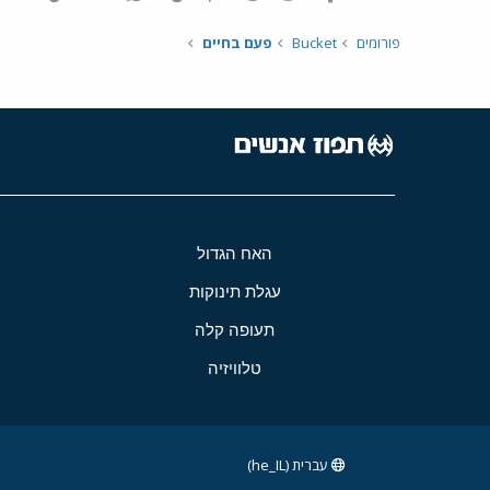
פורומים
Bucket
פעם בחיים
האח הגדול
עגלת תינוקות
תעופה קלה
טלוויזיה
עברית (he_IL)