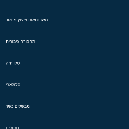
משכנתאות וייעוץ מחזור
תחבורה ציבורית
טלוויזיה
סלולארי
מבשלים כשר
חתולים