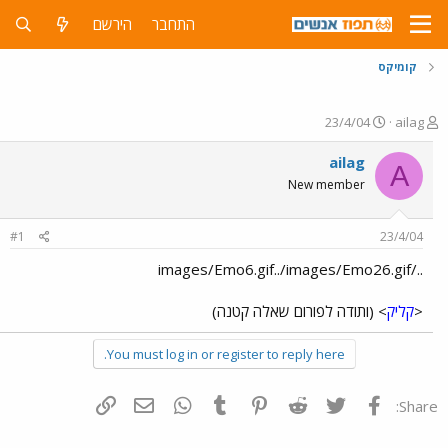
התחבר
הירשם
קומיקס
פ
פ
23/4/04
ailag
ו
ו
ת
ר
ailag
A
ח
ס
New member
ה
ם
נ
ב
ו
ת
#1
23/4/04
ש
א
א
ר
../images/Emo6.gif../images/Emo26.gif
י
ך
<
קליק
> (ותודה לפורום שאלה קטנה)
You must log in or register to reply here.
פייסבוק
Twitter
Reddit
Pinterest
Tumblr
WhatsApp
דואר אלקטרוני
הוסף קישור
Share: