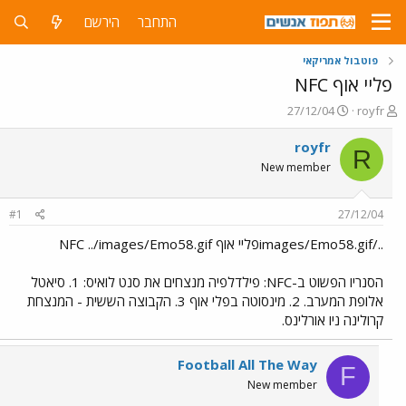
התחבר
הירשם
פוטבול אמריקאי
פליי אוף NFC
פ
פ
27/12/04
royfr
ו
ו
ת
ר
royfr
R
ח
ס
New member
ה
ם
נ
ב
ו
ת
#1
27/12/04
ש
א
א
ר
../images/Emo58.gifפליי אוף NFC ../images/Emo58.gif
י
ך
הסנריו הפשוט ב-NFC: פילדלפיה מנצחים את סנט לואיס: 1. סיאטל
אלופת המערב. 2. מינסוטה בפלי אוף 3. הקבוצה הששית - המנצחת
קרולינה ניו אורלינס.
Football All The Way
F
New member