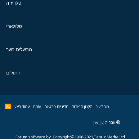
טלוויזיה
סלולארי
מבשלים כשר
חתולים
צור קשר
תקנון הפורום
מדיניות פרטיות
עזרה
עמוד ראשי
עברית (he_IL)
Forum software by
Copyright©1996-2021,Tapuz Media Ltd.