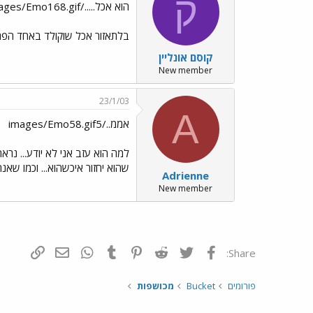
ק
הוא אכל...../images/Emo168.gif
בלתאזור אכל שוקולד באחד הפרקים
קוסם אונליין
New member
23/1/03
A
אממ../images/Emo58.gif5
למה הוא עזב אני לא יודע... נר
שהוא יחזור איכשהוא... וכמו שא
Adrienne
New member
פייסבוק
Twitter
Reddit
Pinterest
Tumblr
WhatsApp
דואר אלקטרונ
הוסף קי
Share:
פורומים
Bucket
מכושפות