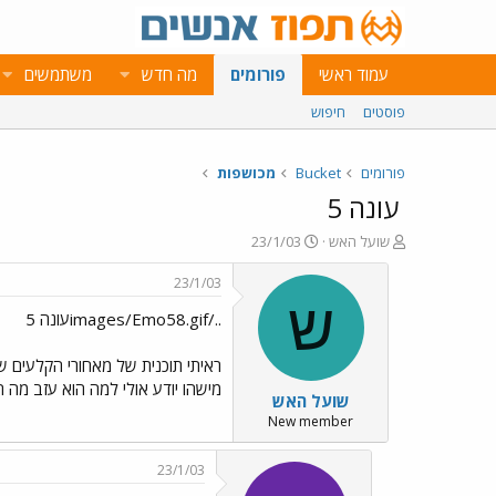
עמוד ראשי
פורומים
מה חדש
משתמשים
פוסטים
חיפוש
פורומים
Bucket
מכושפות
עונה 5
פ
פ
שועל האש
23/1/03
ו
ו
ת
ר
23/1/03
ח
ס
ש
../images/Emo58.gifעונה 5
ה
ם
נ
ב
ו
ת
ראיתי תוכנית של מאחורי הקלעים ש
ש
א
מישהו יודע אולי למה הוא עזב מה ה
שועל האש
א
ר
י
New member
ך
23/1/03