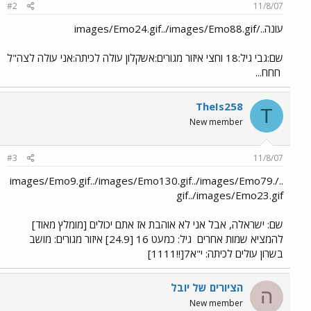
#2
11/8/07
עונה../images/Emo24.gif../images/Emo88.gif
שם:גבי גיל:18 וחצי איזור מגורים:אשקלון עולה לכיתה:אני עולה לצה"ל
חחח...
TheIs258
T
New member
#3
11/8/07
../images/Emo9.gif../images/Emo130.gif../images/Emo79.
gif../images/Emo23.gif
שם: ישראלה, אבל אני לא אוהבת אז אתם יכולים [מומלץ מאוד]
להמציא שמות אחרים
גיל: כמעט 16 [24.9] איזור מגורים: מושב
בשרון עולים לכיתה: י"א7[!!1111]
הציורים של יובל
ה
New member