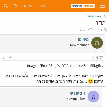
התחבר
הירשם
ציפי משהיד
תודה
פ
פ
מיני מו
11/8/07
ו
ו
ת
ר
מיני מו
מ
ח
ס
New member
ה
ם
נ
ב
ו
ת
#1
11/8/07
ש
א
א
ר
../images/Emo55.gif תודה ../images/Emo23.gif
י
ך
אוקי בגלל שאני לא מכירה אף אחד אני אשמח אם תמלאו את הפרטים
עליכם
:: שם: גיל: איזור מגורים: עולים לכיתה:
ג ב ש ו ש
ג
New member