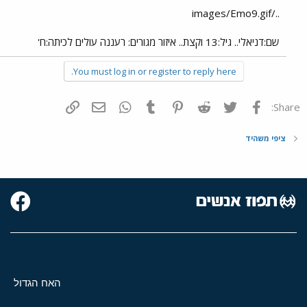
../images/Emo9.gif
שם:דניאלי.. גיל:13 וקצת.. איזור מגורים: רעננה עולים לכיתה:ח'
You must log in or register to reply here.
פייסבוק
Twitter
Reddit
Pinterest
Tumblr
WhatsApp
דואר אלקטרוני
הוסף קישור
Share:
ציפי משהיד
האח הגדול