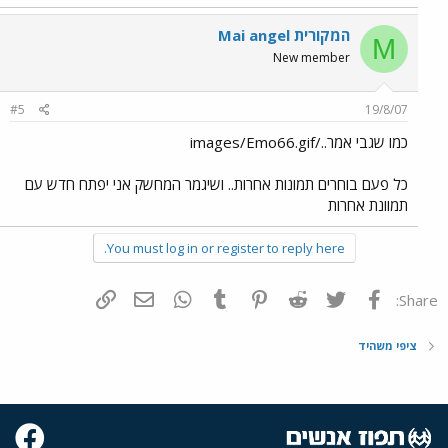
Mai angel המקורית
M
New member
#5
19/8/07
כמו שגבי אמר../images/Emo66.gif
כל פעם בוחרים תמונות אחרות.. ושיגמר המחשק אני יפתח חדש עם
תמוונת אחרות
You must log in or register to reply here.
פייסבוק
Twitter
Reddit
Pinterest
Tumblr
WhatsApp
דואר אלקטרוני
הוסף קישור
Share:
ציפי משהיד