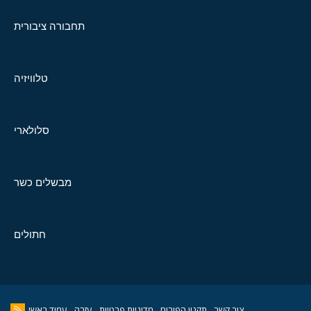
תחבורה ציבורית
טלוויזיה
סלולארי
מבשלים כשר
חתולים
צור קשר
תקנון הפורום
מדיניות פרטיות
עזרה
עמוד ראשי