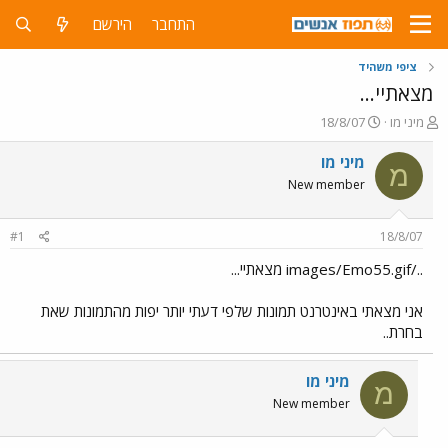
התחבר
הירשם
ציפי משהיד
מצאתיי...
פ
פ
מיני מו
18/8/07
ו
ו
ת
ר
מיני מו
מ
ח
ס
New member
ה
ם
נ
ב
ו
ת
#1
18/8/07
ש
א
א
ר
../images/Emo55.gif מצאתיי...
י
ך
אני מצאתי באינטרנט תמונות שלפי דעתי יותר יפות מהתמונות שאת
בחרת..
מיני מו
מ
New member