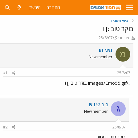
התחבר
הירשם
ציפי משהיד
בוקר טוב :] !
פ
פ
מיני מו
25/8/07
ו
ו
ת
ר
מיני מו
מ
ח
ס
New member
ה
ם
נ
ב
ו
ת
#1
25/8/07
ש
א
א
ר
../images/Emo55.gif בוקר טוב :] !
י
ך
ג ב ש ו ש
ג
New member
#2
25/8/07
בוקר טוב ויומטוב