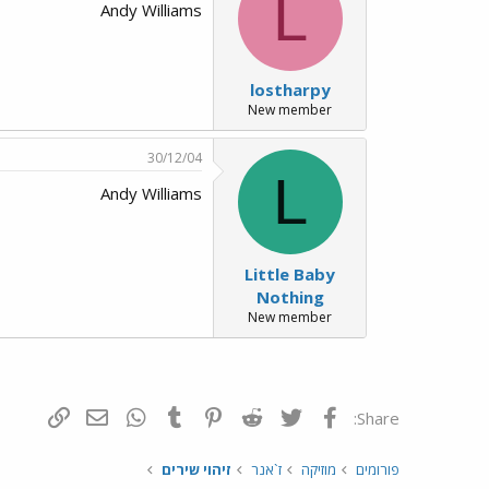
L
Andy Williams
lostharpy
New member
30/12/04
L
Andy Williams
Little Baby
Nothing
New member
פייסבוק
Twitter
Reddit
Pinterest
Tumblr
WhatsApp
דואר אלקטרונ
הוסף קי
Share:
פורומים
מוזיקה
ז`אנר
זיהוי שירים