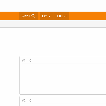
התחבר
הירשם
חיפוש
#1
#2