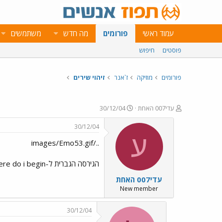
עמוד ראשי
פורומים
מה חדש
משתמשים
פוסטים
חיפוש
פורומים
מוזיקה
ז`אנר
זיהוי שירים
פ
פ
עדי007 האחת
30/12/04
ו
ו
ת
ר
30/12/04
ח
ס
ע
../images/Emo53.gif
ה
ם
נ
ב
ו
ת
הגירסה הגברית ל-where do i begin של shirley bessy.גירסה ישנה ששר אותה גבר.מישהו מזהה?
ש
א
עדי007 האחת
א
ר
י
New member
ך
30/12/04