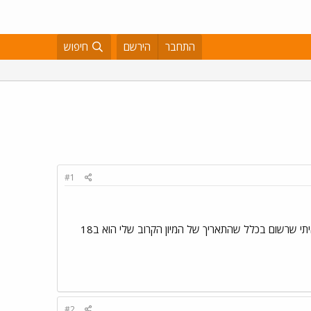
התחבר
הירשם
חיפוש
#1
קיבלתי הרגע זימון בדואר לתאריך ה9 לינואר ללוחמה... אבללל....שנכנסתי ל"קיוסק מידע" שלי באתר של צה"ל ראיתי שרשום בכלל שהתאריך של המיון הקרוב שלי הוא ב18
#2