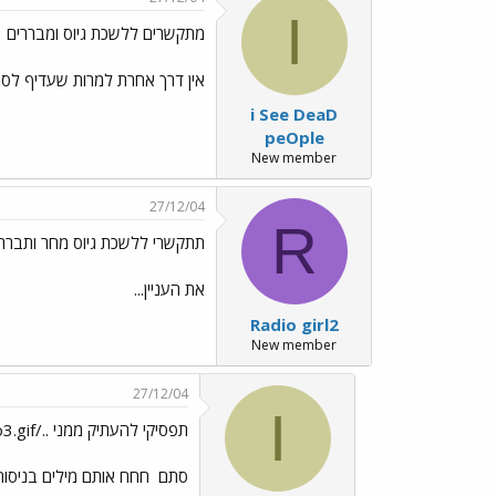
I
מתקשרים ללשכת גיוס ומבררים
אין דרך אחרת למרות שעדיף לס
i See DeaD
peOple
New member
27/12/04
R
תתקשרי ללשכת גיוס מחר ותבררי
את העניין...
Radio girl2
New member
27/12/04
I
תפסיקי להעתיק ממני ../images/Emo3.gif
סתם
חחח אותם מילים בניסוח 