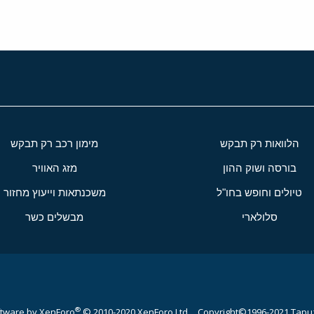
הלוואות רק תבקש
מימון רכב רק תבקש
בורסה ושוק ההון
מזג האוויר
טיולים וחופש בחו"ל
משכנתאות וייעוץ מחזור
סלולארי
מבשלים כשר
®
tware by XenForo
© 2010-2020 XenForo Ltd.
Copyright©1996-2021,Tapuz