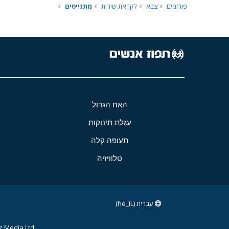
פורומים
צבא
לקראת שירות
מתגייסים
האח הגדול
עגלת תינוקות
תעופה קלה
טלוויזיה
עברית (he_IL)
 Media Ltd.