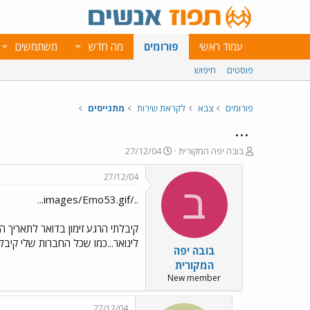
עמוד ראשי
פורומים
מה חדש
משתמשים
פוסטים
חיפוש
פורומים
צבא
לקראת שירות
מתגייסים
...
פ
פ
בובה יפה המקורית
27/12/04
ו
ו
ת
ר
27/12/04
ח
ס
ב
../images/Emo53.gif...
ה
ם
נ
ב
ו
ת
ש
א
לינואר...כמו שכל החברות שלי קיבלו
בובה יפה
א
ר
י
המקורית
ך
New member
27/12/04