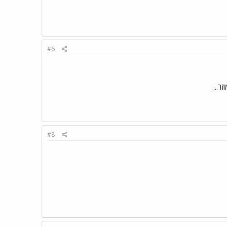
#6
ר...
#8