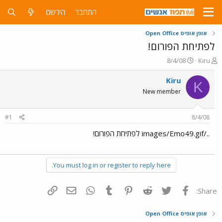
התחבר
הירשם
אופן אופיס Open Office
לפתיחת הפורום!
פ
פ
8/4/08
Kiru
ו
ו
ת
ר
Kiru
K
ח
ס
New member
ה
ם
נ
ב
ו
ת
#1
8/4/08
ש
א
א
ר
../images/Emo49.gif לפתיחת הפורום!
י
ך
You must log in or register to reply here.
פייסבוק
Twitter
Reddit
Pinterest
Tumblr
WhatsApp
דואר אלקטרוני
הוסף קישור
Share:
אופן אופיס Open Office