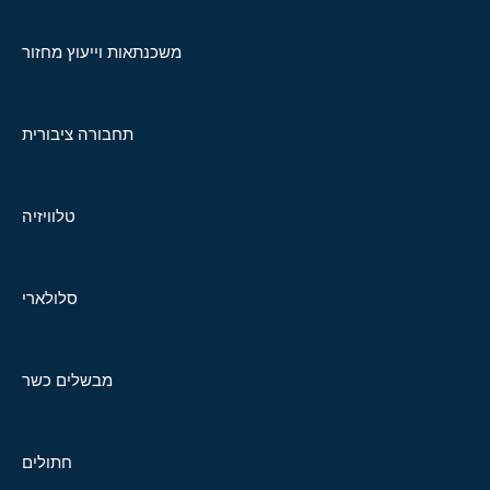
משכנתאות וייעוץ מחזור
תחבורה ציבורית
טלוויזיה
סלולארי
מבשלים כשר
חתולים