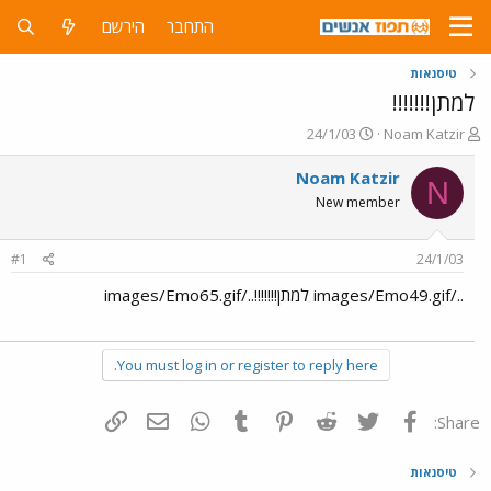
התחבר
הירשם
טיסנאות
למתן!!!!!!!
פ
פ
24/1/03
Noam Katzir
ו
ו
ת
ר
Noam Katzir
N
ח
ס
New member
ה
ם
נ
ב
ו
ת
#1
24/1/03
ש
א
א
ר
../images/Emo49.gif למתן!!!!!!!../images/Emo65.gif
י
ך
You must log in or register to reply here.
פייסבוק
Twitter
Reddit
Pinterest
Tumblr
WhatsApp
דואר אלקטרוני
הוסף קישור
Share:
טיסנאות